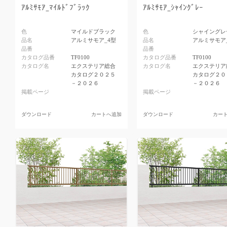
ｱﾙﾐｻﾓｱ_ﾏｲﾙﾄﾞﾌﾞﾗｯｸ
ｱﾙﾐｻﾓｱ_ｼｬｲﾝｸﾞﾚｰ
色
マイルドブラック
色
シャイングレ
品名
アルミサモア_4型
品名
アルミサモア
品番
品番
カタログ品番
TF0100
カタログ品番
TF0100
カタログ名
エクステリア総合
カタログ名
エクステリア
カタログ２０２５
カタログ２０
－２０２６
－２０２６
掲載ページ
掲載ページ
ダウンロード
カートへ追加
ダウンロード
カー