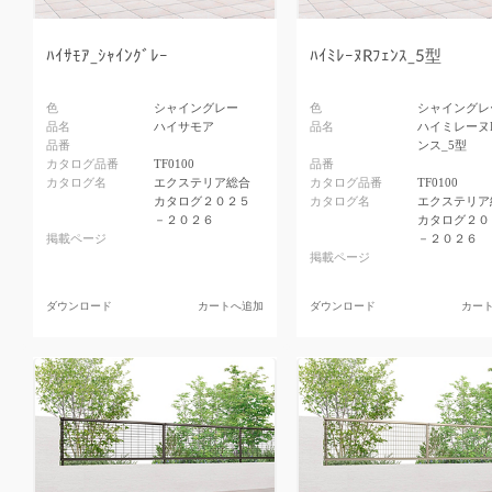
ﾊｲｻﾓｱ_ｼｬｲﾝｸﾞﾚｰ
ﾊｲﾐﾚｰﾇRﾌｪﾝｽ_5型
色
シャイングレー
色
シャイングレ
品名
ハイサモア
品名
ハイミレーヌ
品番
ンス_5型
カタログ品番
TF0100
品番
カタログ名
エクステリア総合
カタログ品番
TF0100
カタログ２０２５
カタログ名
エクステリア
－２０２６
カタログ２０
掲載ページ
－２０２６
掲載ページ
ダウンロード
カートへ追加
ダウンロード
カー