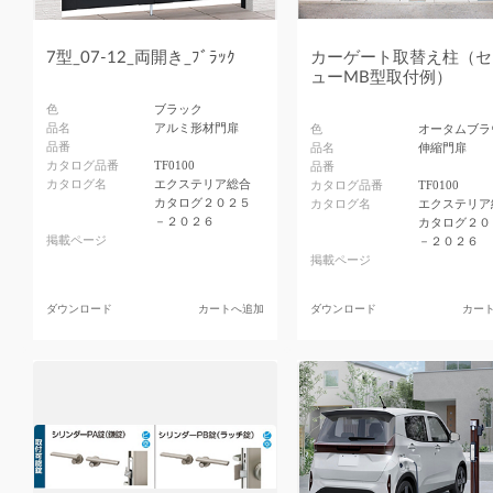
7型_07-12_両開き_ﾌﾞﾗｯｸ
カーゲート取替え柱（セ
ューMB型取付例）
色
ブラック
品名
アルミ形材門扉
色
オータムブラ
品番
品名
伸縮門扉
カタログ品番
TF0100
品番
カタログ名
エクステリア総合
カタログ品番
TF0100
カタログ２０２５
カタログ名
エクステリア
－２０２６
カタログ２０
掲載ページ
－２０２６
掲載ページ
ダウンロード
カートへ追加
ダウンロード
カー