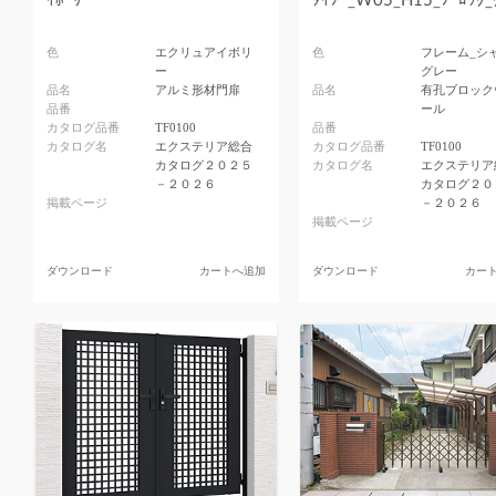
ｲﾎﾞﾘｰ
ﾀｲﾌﾟ_W05_H15_ﾌﾞﾛｯｸ_
色
エクリュアイボリ
色
フレーム_シ
ー
グレー
品名
アルミ形材門扉
品名
有孔ブロック
品番
ール
カタログ品番
TF0100
品番
カタログ名
エクステリア総合
カタログ品番
TF0100
カタログ２０２５
カタログ名
エクステリア
－２０２６
カタログ２０
掲載ページ
－２０２６
掲載ページ
ダウンロード
カートへ追加
ダウンロード
カー