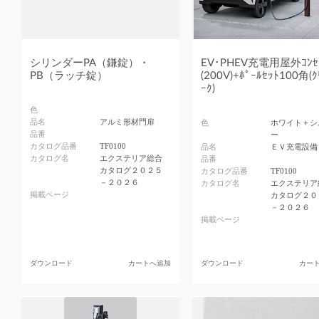
シリンダーPA（鎌錠）・
EV･PHEV充電用屋外ｺﾝｾ
PB（ラッチ錠）
(200V)+ﾎﾟｰﾙｾｯﾄ100角(ｸ
ｰｸ)
色
品名
アルミ形材門扉
色
ホワイト＋シ
品番
ー
カタログ品番
TF0100
品名
ＥＶ充電設備
カタログ名
エクステリア総合
品番
カタログ２０２５
カタログ品番
TF0100
－２０２６
カタログ名
エクステリア
掲載ページ
カタログ２０
－２０２６
掲載ページ
ダウンロード
カートへ追加
ダウンロード
カー