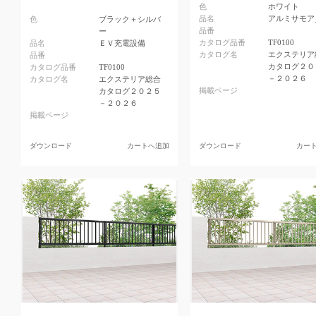
色
ホワイト
品名
アルミサモア
色
ブラック＋シルバ
品番
ー
カタログ品番
TF0100
品名
ＥＶ充電設備
カタログ名
エクステリア
品番
カタログ２０
カタログ品番
TF0100
－２０２６
カタログ名
エクステリア総合
掲載ページ
カタログ２０２５
－２０２６
掲載ページ
ダウンロード
カートへ追加
ダウンロード
カー