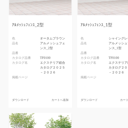
ｱﾙﾒｯｼｭﾌｪﾝｽ_2型
ｱﾙﾒｯｼｭﾌｪﾝｽ_1型
色
オータムブラウン
色
シャイングレ
品名
アルメッシュフェ
品名
アルメッシュ
ンス_2型
ンス_1型
品番
品番
カタログ品番
TF0100
カタログ品番
TF0100
カタログ名
エクステリア総合
カタログ名
エクステリア
カタログ２０２５
カタログ２０
－２０２６
－２０２６
掲載ページ
掲載ページ
ダウンロード
カートへ追加
ダウンロード
カー