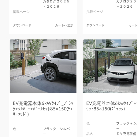
カタログ２０２５
カタログ２０
－２０２６
－２０２６
掲載ページ
掲載ページ
ダウンロード
カートへ追加
ダウンロード
カー
EV充電器本体6kWﾀｲﾌﾟ_ﾌﾞﾗｯ
EV充電器本体6kwﾀｲﾌﾟ+ﾎ
ｸ+ｼﾙﾊﾞｰ+ﾎﾟｰﾙｾｯﾄ85×150(ﾁｪ
ｾｯﾄ85×150(ﾌﾞﾗｯｸ)
ﾘｰｳｯﾄﾞ)
色
ブラック＋シ
ー
色
ブラック＋シルバ
品名
ＥＶ充電設備
ー