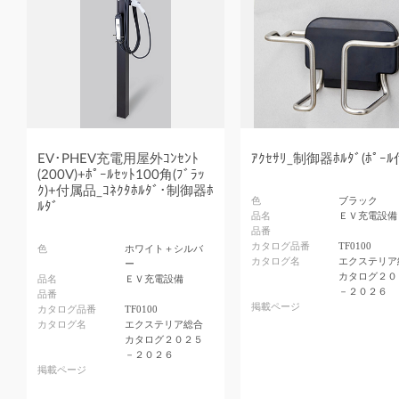
EV･PHEV充電用屋外ｺﾝｾﾝﾄ
ｱｸｾｻﾘ_制御器ﾎﾙﾀﾞ(ﾎﾟｰ
(200V)+ﾎﾟｰﾙｾｯﾄ100角(ﾌﾞﾗｯ
ｸ)+付属品_ｺﾈｸﾀﾎﾙﾀﾞ･制御器ﾎ
色
ブラック
ﾙﾀﾞ
品名
ＥＶ充電設備
品番
カタログ品番
TF0100
色
ホワイト＋シルバ
カタログ名
エクステリア
ー
カタログ２０
品名
ＥＶ充電設備
－２０２６
品番
掲載ページ
カタログ品番
TF0100
カタログ名
エクステリア総合
カタログ２０２５
－２０２６
掲載ページ