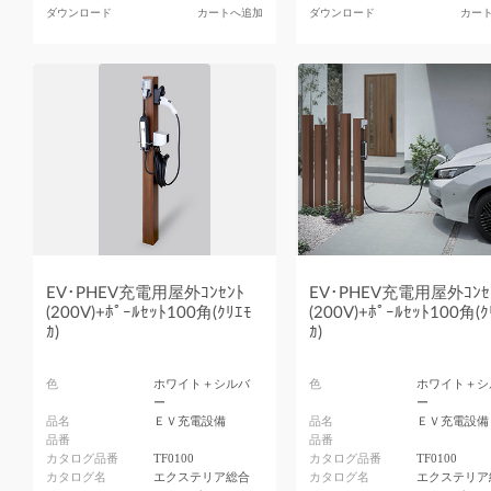
ダウンロード
カートへ追加
ダウンロード
カー
EV･PHEV充電用屋外ｺﾝｾﾝﾄ
EV･PHEV充電用屋外ｺﾝｾ
(200V)+ﾎﾟｰﾙｾｯﾄ100角(ｸﾘｴﾓ
(200V)+ﾎﾟｰﾙｾｯﾄ100角(ｸ
ｶ)
ｶ)
色
ホワイト＋シルバ
色
ホワイト＋シ
ー
ー
品名
ＥＶ充電設備
品名
ＥＶ充電設備
品番
品番
カタログ品番
TF0100
カタログ品番
TF0100
カタログ名
エクステリア総合
カタログ名
エクステリア