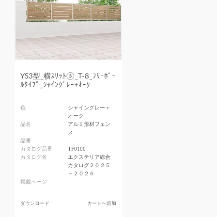
YS3型_横ｽﾘｯﾄ③_T-8_ﾌﾘｰﾎﾟｰ
ﾙﾀｲﾌﾟ_ｼｬｲﾝｸﾞﾚｰ+ｵｰｸ
色
シャイングレー＋
オーク
品名
アルミ形材フェン
ス
品番
カタログ品番
TF0100
カタログ名
エクステリア総合
カタログ２０２５
－２０２６
掲載ページ
ダウンロード
カートへ追加