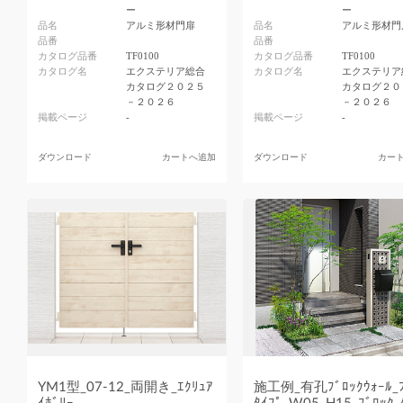
ー
ー
品名
アルミ形材門扉
品名
アルミ形材門
品番
品番
カタログ品番
TF0100
カタログ品番
TF0100
カタログ名
エクステリア総合
カタログ名
エクステリア
カタログ２０２５
カタログ２０
－２０２６
－２０２６
掲載ページ
-
掲載ページ
-
ダウンロード
カートへ追加
ダウンロード
カー
YM1型_07-12_両開き_ｴｸﾘｭｱ
施工例_有孔ﾌﾞﾛｯｸｳｫｰﾙ_ﾌ