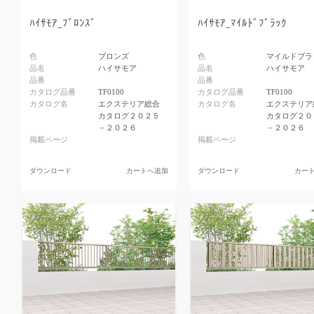
ﾊｲｻﾓｱ_ﾌﾞﾛﾝｽﾞ
ﾊｲｻﾓｱ_ﾏｲﾙﾄﾞﾌﾞﾗｯｸ
色
ブロンズ
色
マイルドブラ
品名
ハイサモア
品名
ハイサモア
品番
品番
カタログ品番
TF0100
カタログ品番
TF0100
カタログ名
エクステリア総合
カタログ名
エクステリア
カタログ２０２５
カタログ２０
－２０２６
－２０２６
掲載ページ
掲載ページ
ダウンロード
カートへ追加
ダウンロード
カー