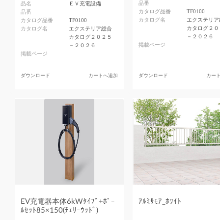
品番
品名
ＥＶ充電設備
カタログ品番
TF0100
品番
カタログ名
エクステリア
カタログ品番
TF0100
カタログ２０
カタログ名
エクステリア総合
－２０２６
カタログ２０２５
掲載ページ
－２０２６
掲載ページ
ダウンロード
カートへ追加
ダウンロード
カー
EV充電器本体6kWﾀｲﾌﾟ+ﾎﾟｰ
ｱﾙﾐｻﾓｱ_ﾎﾜｲﾄ
ﾙｾｯﾄ85×150(ﾁｪﾘｰｳｯﾄﾞ)