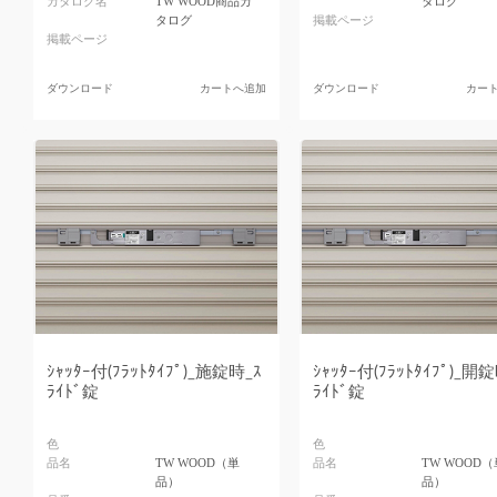
カタログ名
TW WOOD商品カ
タログ
タログ
掲載ページ
掲載ページ
ダウンロード
カートへ追加
ダウンロード
カー
ｼｬｯﾀｰ付(ﾌﾗｯﾄﾀｲﾌﾟ)_施錠時_ｽ
ｼｬｯﾀｰ付(ﾌﾗｯﾄﾀｲﾌﾟ)_開
ﾗｲﾄﾞ錠
ﾗｲﾄﾞ錠
色
色
品名
TW WOOD（単
品名
TW WOOD（
品）
品）