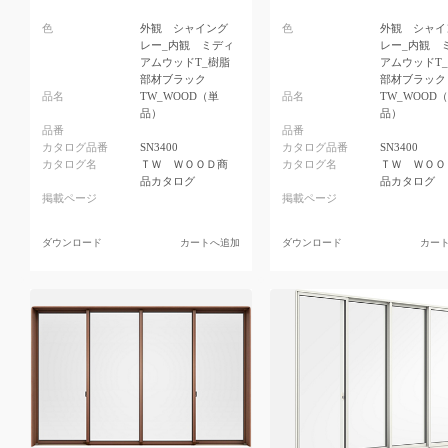
色
外観 シャイング
色
外観 シャイ
レー_内観 ミディ
レー_内観 
アムウッドT_樹脂
アムウッドT
部材ブラック
部材ブラック
品名
TW_WOOD（単
品名
TW_WOOD
品）
品）
品番
品番
カタログ品番
SN3400
カタログ品番
SN3400
カタログ名
ＴＷ ＷＯＯＤ商
カタログ名
ＴＷ ＷＯＯ
品カタログ
品カタログ
掲載ページ
掲載ページ
ダウンロード
カートへ追加
ダウンロード
カー