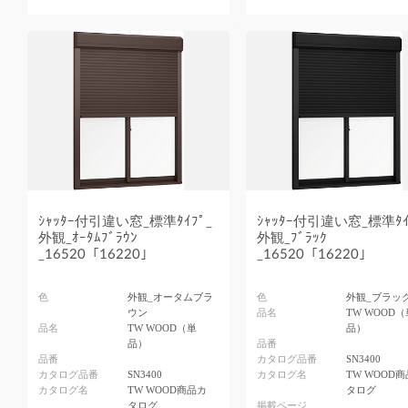
ｼｬｯﾀｰ付引違い窓_標準ﾀｲﾌﾟ_
ｼｬｯﾀｰ付引違い窓_標準ﾀｲ
外観_ｵｰﾀﾑﾌﾞﾗｳﾝ
外観_ﾌﾞﾗｯｸ
_16520「16220」
_16520「16220」
色
外観_オータムブラ
色
外観_ブラッ
ウン
品名
TW WOOD（
品名
TW WOOD（単
品）
品）
品番
品番
カタログ品番
SN3400
カタログ品番
SN3400
カタログ名
TW WOOD
カタログ名
TW WOOD商品カ
タログ
タログ
掲載ページ