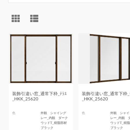
装飾引違い窓_通常下枠_ﾃﾗｽ
装飾引違い窓_通常下枠_ﾃ
_HKK_25620
_HKK_25620
色
外観 シャイング
色
外観 シャイ
レー_内観 ダーク
レー_内観 
ウッドT_樹脂部材
ウッドT_樹
ブラック
ブラック