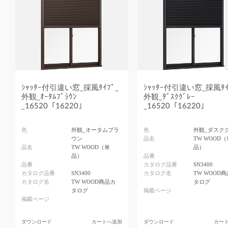
ｼｬｯﾀｰ付引違い窓_採風ﾀｲﾌﾟ_
ｼｬｯﾀｰ付引違い窓_採風ﾀｲ
外観_ｵｰﾀﾑﾌﾞﾗｳﾝ
外観_ﾀﾞｽｸｸﾞﾚｰ
_16520「16220」
_16520「16220」
色
外観_オータムブラ
色
外観_ダスク
ウン
品名
TW WOOD（
品名
TW WOOD（単
品）
品）
品番
品番
カタログ品番
SN3400
カタログ品番
SN3400
カタログ名
TW WOOD
カタログ名
TW WOOD商品カ
タログ
タログ
掲載ページ
掲載ページ
ダウンロード
カートへ追加
ダウンロード
カー