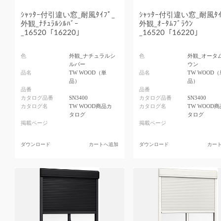
ｼｬｯﾀｰ付引違い窓_耐風ﾀｲﾌﾟ_
ｼｬｯﾀｰ付引違い窓_耐風ﾀｲ
外観_ﾅﾁｭﾗﾙｼﾙﾊﾞｰ
外観_ｵｰﾀﾑﾌﾞﾗｳﾝ
_16520「16220」
_16520「16220」
色
外観_ナチュラルシ
色
外観_オータ
ルバー
ウン
品名
TW WOOD（単
品名
TW WOOD（
品）
品）
品番
品番
カタログ品番
SN3400
カタログ品番
SN3400
カタログ名
TW WOOD商品カ
カタログ名
TW WOOD
タログ
タログ
掲載ページ
掲載ページ
ダウンロード
カートへ追加
ダウンロード
カー