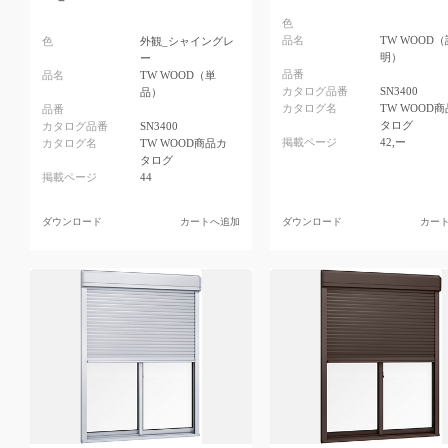
色
品名
TW WOOD（
色
外観_シャイングレ
明）
ー
品番
品名
TW WOOD（単
カタログ品番
SN3400
品）
カタログ名
TW WOOD
品番
タログ
カタログ品番
SN3400
掲載ページ
42,ー
カタログ名
TW WOOD商品カ
タログ
掲載ページ
44
ダウンロード
カートへ追加
ダウンロード
カー