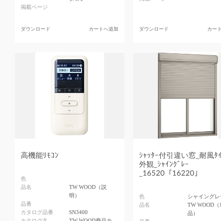
掲載ページ
ダウンロード
カートへ追加
ダウンロード
カー
高機能ﾘﾓｺﾝ
ｼｬｯﾀｰ付引違い窓_耐風ﾀｲ
外観_ｼｬｲﾝｸﾞﾚｰ
_16520「16220」
色
品名
TW WOOD（説
明）
色
シャイングレ
品番
品名
TW WOOD（
カタログ品番
SN3400
品）
カタログ名
TW WOOD商品カ