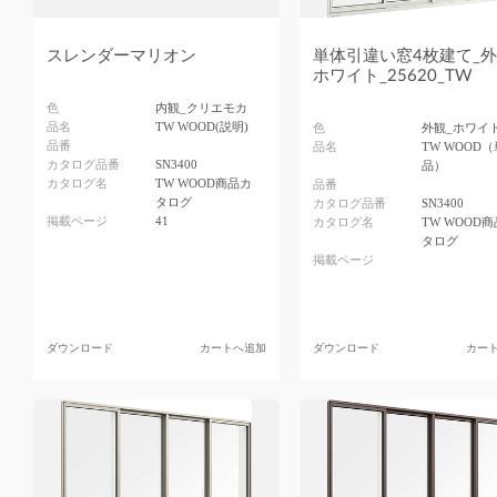
スレンダーマリオン
単体引違い窓4枚建て_外
ホワイト_25620_TW
色
内観_クリエモカ
品名
TW WOOD(説明)
色
外観_ホワイ
品番
品名
TW WOOD（
カタログ品番
SN3400
品）
カタログ名
TW WOOD商品カ
品番
タログ
カタログ品番
SN3400
掲載ページ
41
カタログ名
TW WOOD
タログ
掲載ページ
ダウンロード
カートへ追加
ダウンロード
カー