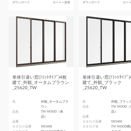
ダウンロード
カートへ追加
ダウンロード
カー
単体引違い窓(ﾌﾗｯﾄﾀｲﾌﾟ)4枚
単体引違い窓(ﾌﾗｯﾄﾀｲﾌﾟ)
建て_外観_オータムブラウン
建て_外観_ブラック
_25620_TW
_25620_TW
色
外観_オータムブラ
色
外観_ブラッ
ウン
品名
TW WOOD（
品名
TW WOOD（単
品）
品）
品番
品番
カタログ品番
SN3400
カタログ品番
SN3400
カタログ名
TW WOOD