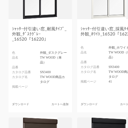
ｼｬｯﾀｰ付引違い窓_耐風ﾀｲﾌﾟ_
ｼｬｯﾀｰ付引違い窓_採風ﾀｲ
外観_ﾀﾞｽｸｸﾞﾚｰ
外観_ﾎﾜｲﾄ_16520「16
_16520「16220」
色
外観_ホワイ
品名
TW WOOD（
色
外観_ダスクグレー
品）
品名
TW WOOD（単
品番
品）
カタログ品番
SN3400
品番
カタログ名
TW WOOD
カタログ品番
SN3400
タログ
カタログ名
TW WOOD商品カ
掲載ページ
41
タログ
掲載ページ
ダウンロード
カートへ追加
ダウンロード
カー