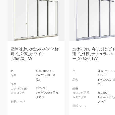
単体引違い窓(ﾌﾗｯﾄﾀｲﾌﾟ)4枚
単体引違い窓(ﾌﾗｯﾄﾀｲﾌﾟ)
建て_外観_ホワイト
建て_外観_ナチュラル
_25620_TW
ー_25620_TW
色
外観_ホワイト
色
外観_ナチュ
品名
TW WOOD（単
ルバー
品）
品名
TW WOOD（
品番
品）
カタログ品番
SN3400
品番
カタログ名
TW WOOD商品カ
カタログ品番
SN3400
タログ
カタログ名
TW WOOD
掲載ページ
タログ
掲載ページ