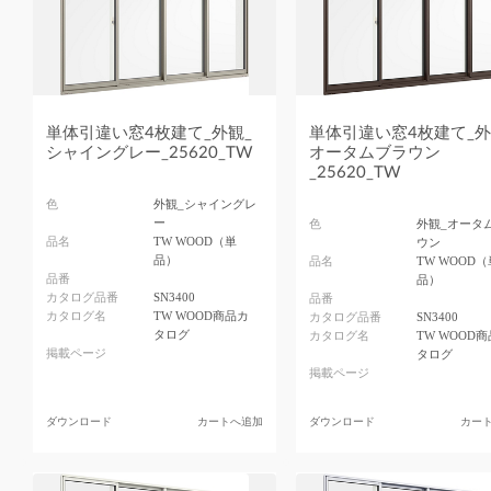
単体引違い窓4枚建て_外観_
単体引違い窓4枚建て_外
シャイングレー_25620_TW
オータムブラウン
_25620_TW
色
外観_シャイングレ
ー
色
外観_オータ
品名
TW WOOD（単
ウン
品）
品名
TW WOOD（
品番
品）
カタログ品番
SN3400
品番
カタログ名
TW WOOD商品カ
カタログ品番
SN3400
タログ
カタログ名
TW WOOD
掲載ページ
タログ
掲載ページ
ダウンロード
カートへ追加
ダウンロード
カー