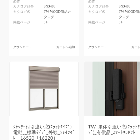
品番
品番
カタログ品番
SN3400
カタログ品番
SN3400
カタログ名
TW WOOD商品カ
カタログ名
TW WOOD
タログ
タログ
掲載ページ
54
掲載ページ
54
ダウンロード
カートへ追加
ダウンロード
カー
ｼｬｯﾀｰ付引違い窓(ﾌﾗｯﾄﾀｲﾌﾟ)_
TW_単体引違い窓(ﾌﾗｯﾄﾀ
電動__標準ﾀｲﾌﾟ_外観_ｼｬｲﾝｸﾞ
ﾌﾟ)_有償品_ｽﾏｰﾄｸﾚｾﾝﾄ
ﾚｰ_16520「16220」