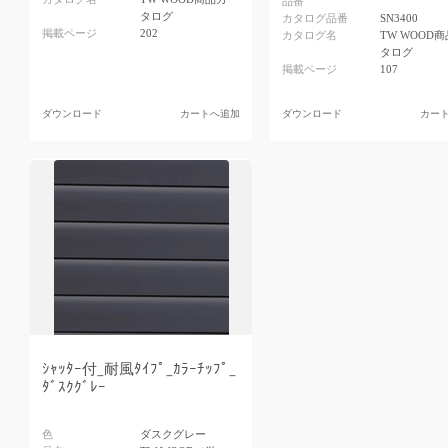
品番
タログ
カタログ品番
SN3400
掲載ページ
202
カタログ名
TW WOOD
タログ
掲載ページ
107
ダウンロード
カートへ追加
ダウンロード
カー
ｼｬｯﾀｰ付_耐風ﾀｲﾌﾟ_ｶﾗｰﾁｯﾌﾟ_
ﾀﾞｽｸｸﾞﾚｰ
色
ダスクグレー