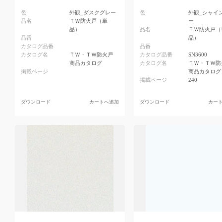
色
外観_ダスクグレー
色
外観_シャイ
品名
ＴＷ防火戸（単
ー
品）
品名
ＴＷ防火戸（
品番
品）
カタログ品番
品番
カタログ名
ＴＷ・ＴＷ防火戸
カタログ品番
SN3600
商品カタログ
カタログ名
ＴＷ・ＴＷ防
掲載ページ
商品カタログ
掲載ページ
240
ダウンロード
カートへ追加
ダウンロード
カー