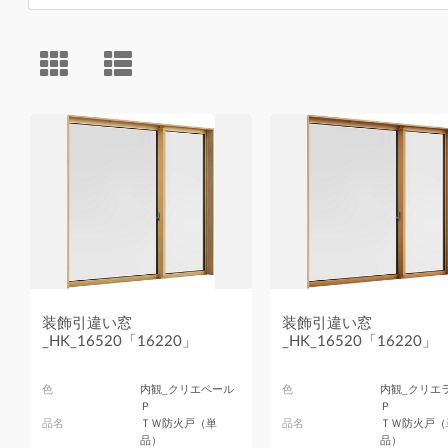
装飾引違い窓
装飾引違い窓
_HK_16520「16220」
_HK_16520「16220」
色
内観_クリエペール
色
内観_クリエ
Ｐ
Ｐ
品名
ＴＷ防火戸（単
品名
ＴＷ防火戸（
品）
品）