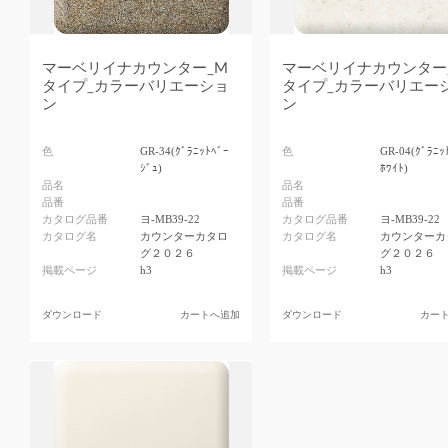
マーベリイナカウンター_M
マーベリイナカウンター
タイプ_カラーバリエーショ
タイプ_カラーバリエー
ン
ン
色
GR-34(ｸﾞﾗﾆｯﾄﾍﾞｰ
色
GR-04(ｸﾞﾗﾆｯ
ｼﾞｭ)
ﾎﾜｲﾄ)
品名
品名
品番
品番
カタログ品番
ヨ-MB39-22
カタログ品番
ヨ-MB39-22
カタログ名
カウンターカタロ
カタログ名
カウンターカ
グ２０２６
グ２０２６
掲載ページ
h3
掲載ページ
h3
ダウンロード
カートへ追加
ダウンロード
カー