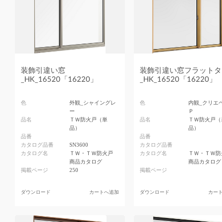
装飾引違い窓
装飾引違い窓フラットタ
_HK_16520「16220」
_HK_16520「16220」
色
外観_シャイングレ
色
内観_クリエ
ー
Ｐ
品名
ＴＷ防火戸（単
品名
ＴＷ防火戸（
品）
品）
品番
品番
カタログ品番
SN3600
カタログ品番
カタログ名
ＴＷ・ＴＷ防火戸
カタログ名
ＴＷ・ＴＷ防
商品カタログ
商品カタログ
掲載ページ
250
掲載ページ
ダウンロード
カートへ追加
ダウンロード
カー