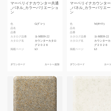
マーベリイナカウンター共通
マーベリイナカウンター
_パネル_カラーバリエーショ
_パネル_カラーバリエ
ン
ン
色
G(ｸﾞﾚｰ)
色
W(ﾎﾜｲﾄ)
品名
品名
品番
品番
カタログ品番
ヨ-MB39-22
カタログ品番
ヨ-MB39-22
カタログ名
カウンターカタロ
カタログ名
カウンターカ
グ２０２６
グ２０２６
掲載ページ
h3
掲載ページ
h3
ダウンロード
カートへ追加
ダウンロード
カー