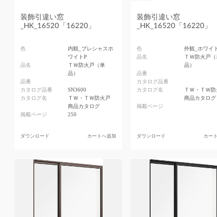
装飾引違い窓
装飾引違い窓
_HK_16520「16220」
_HK_16520「16220」
色
内観_プレシャスホ
色
外観_ホワイ
ワイトP
品名
ＴＷ防火戸（
品名
ＴＷ防火戸（単
品）
品）
品番
品番
カタログ品番
カタログ品番
SN3600
カタログ名
ＴＷ・ＴＷ防
カタログ名
ＴＷ・ＴＷ防火戸
商品カタログ
商品カタログ
掲載ページ
掲載ページ
250
ダウンロード
カートへ追加
ダウンロード
カー