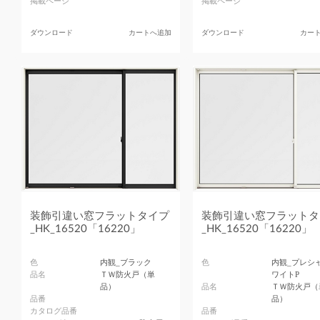
掲載ページ
掲載ページ
ダウンロード
カートへ追加
ダウンロード
カー
装飾引違い窓フラットタイプ
装飾引違い窓フラットタ
_HK_16520「16220」
_HK_16520「16220」
色
内観_ブラック
色
内観_プレシ
品名
ＴＷ防火戸（単
ワイトP
品）
品名
ＴＷ防火戸（
品番
品）
カタログ品番
品番