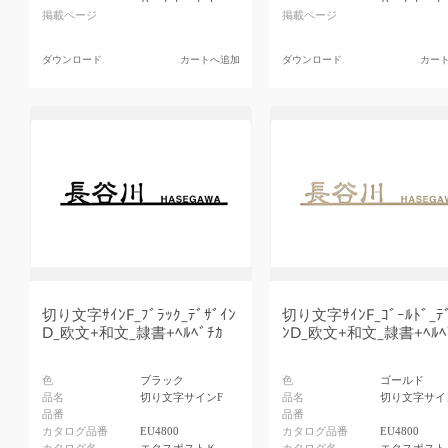
掲載ページ
掲載ページ
ダウンロード
カートへ追加
ダウンロード
カー
切り文字ｻｲﾝF_ﾌﾞﾗｯｸ_ﾃﾞｻﾞｲﾝ
切り文字ｻｲﾝF_ｺﾞｰﾙﾄﾞ_ﾃ
D_欧文+和文_隷書+ﾍﾙﾍﾞﾁｶ
ﾝD_欧文+和文_隷書+ﾍﾙﾍ
色
ブラック
色
ゴールド
品名
切り文字サインF
品名
切り文字サイ
品番
品番
カタログ品番
EU4800
カタログ品番
EU4800