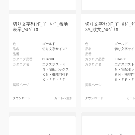
切り文字ｻｲﾝF_ｺﾞｰﾙﾄﾞ_番地
切り文字ｻｲﾝF_ｺﾞｰﾙﾄﾞ_ﾃ
表示_ﾍﾙﾍﾞﾁｶ
ﾝA_欧文_ﾍﾙﾍﾞﾁｶ
色
ゴールド
色
ゴールド
品名
切り文字サインF
品名
切り文字サイ
品番
品番
カタログ品番
EU4800
カタログ品番
EU4800
カタログ名
エクスポストＫ
カタログ名
エクスポスト
Ｎ・宅配ボックス
Ｎ・宅配ボッ
ＫＮ・機能門柱Ｆ
ＫＮ・機能門
Ｋ・ＦＦ・ＦＴ
Ｋ・ＦＦ・Ｆ
掲載ページ
掲載ページ
ダウンロード
カートへ追加
ダウンロード
カー