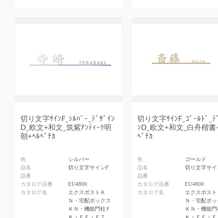
切り文字ｻｲﾝF_ｼﾙﾊﾞｰ_ﾃﾞｻﾞｲﾝ
切り文字ｻｲﾝF_ｺﾞｰﾙﾄﾞ_ﾃ
D_欧文+和文_筑紫ｱﾝﾃｨｰｸ明
ﾝD_欧文+和文_白舟楷書+
朝+ﾍﾙﾍﾞﾁｶ
ﾍﾞﾁｶ
色
シルバー
色
ゴールド
品名
切り文字サインF
品名
切り文字サイ
品番
品番
カタログ品番
EU4800
カタログ品番
EU4800
カタログ名
エクスポストＫ
カタログ名
エクスポスト
Ｎ・宅配ボックス
Ｎ・宅配ボッ
ＫＮ・機能門柱Ｆ
ＫＮ・機能門
Ｋ・ＦＦ・ＦＴ
Ｋ・ＦＦ・Ｆ