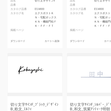
品名
切り文字サインF
品名
切り文字サイ
品番
品番
カタログ品番
EU4800
カタログ品番
EU4800
カタログ名
エクスポストＫ
カタログ名
エクスポスト
Ｎ・宅配ボックス
Ｎ・宅配ボッ
ＫＮ・機能門柱Ｆ
ＫＮ・機能門
Ｋ・ＦＦ・ＦＴ
Ｋ・ＦＦ・Ｆ
掲載ページ
掲載ページ
ダウンロード
カートへ追加
ダウンロード
カー
切り文字ｻｲﾝF_ﾌﾞﾗｯｸ_ﾃﾞｻﾞｲﾝ
切り文字ｻｲﾝF_ｼﾙﾊﾞｰ_ﾃﾞ
B_欧文_ｴﾙﾌｨ
B_和文_筑紫ｱﾝﾃｨｰｸ明朝