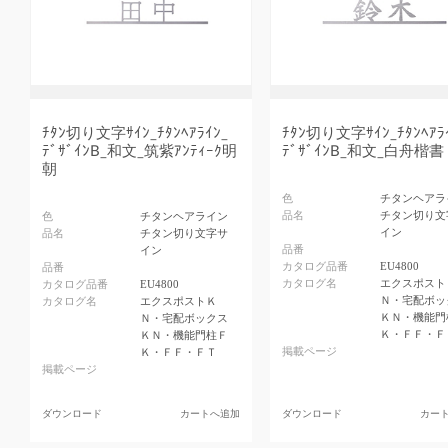
ﾁﾀﾝ切り文字ｻｲﾝ_ﾁﾀﾝﾍｱﾗｲﾝ_
ﾁﾀﾝ切り文字ｻｲﾝ_ﾁﾀﾝﾍｱﾗ
ﾃﾞｻﾞｲﾝB_和文_筑紫ｱﾝﾃｨｰｸ明
ﾃﾞｻﾞｲﾝB_和文_白舟楷書
朝
色
チタンヘアラ
品名
チタン切り文
色
チタンヘアライン
イン
品名
チタン切り文字サ
品番
イン
カタログ品番
EU4800
品番
カタログ名
エクスポスト
カタログ品番
EU4800
Ｎ・宅配ボッ
カタログ名
エクスポストＫ
ＫＮ・機能門
Ｎ・宅配ボックス
Ｋ・ＦＦ・Ｆ
ＫＮ・機能門柱Ｆ
掲載ページ
Ｋ・ＦＦ・ＦＴ
掲載ページ
ダウンロード
カートへ追加
ダウンロード
カー