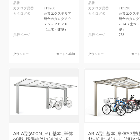
品番
品番
カタログ品番
TF0200
カタログ品番
TE1200
カタログ名
公共エクステリア
カタログ名
公共エクステ
総合カタログ２０
総合カタログ2
２５－２０２６
2024（土木
（土木・建築）
築）
掲載ページ
掲載ページ
753
ダウンロード
カートへ追加
ダウンロード
カー
AR-A型(600N_㎡)_基本_単体
AR-A型_基本_単体57型
60型_標準柱(ﾅﾁｭﾗﾙｼﾙﾊﾞｰF･
材=ﾎﾟﾘｶｰﾎﾞﾈｰﾄ（ｸﾘｱﾏｯ