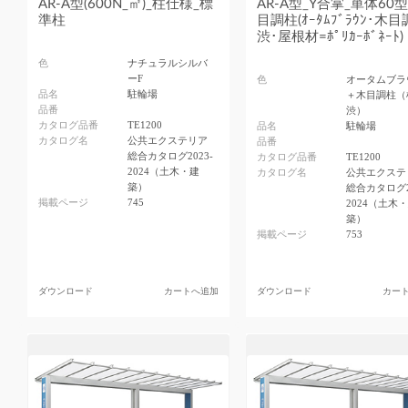
AR-A型(600N_㎡)_柱仕様_標
AR-A型_Y合掌_単体60型
準柱
目調柱(ｵｰﾀﾑﾌﾞﾗｳﾝ･木目
渋･屋根材=ﾎﾟﾘｶｰﾎﾞﾈｰﾄ)
色
ナチュラルシルバ
ーF
色
オータムブラ
品名
駐輪場
＋木目調柱（
品番
渋）
カタログ品番
TE1200
品名
駐輪場
カタログ名
公共エクステリア
品番
総合カタログ2023-
カタログ品番
TE1200
2024（土木・建
カタログ名
公共エクステ
築）
総合カタログ2
掲載ページ
745
2024（土木
築）
掲載ページ
753
ダウンロード
カートへ追加
ダウンロード
カー