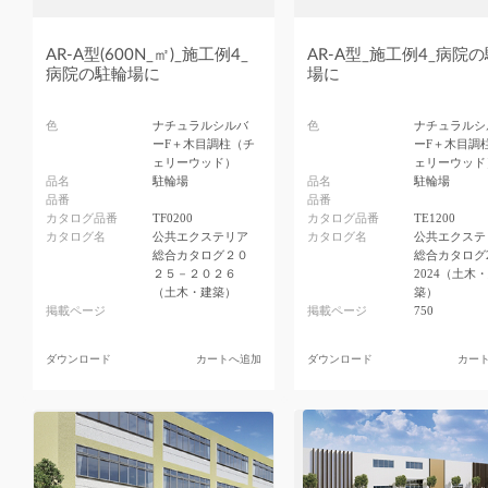
AR-A型(600N_㎡)_施工例4_
AR-A型_施工例4_病院
病院の駐輪場に
場に
色
ナチュラルシルバ
色
ナチュラルシ
ーF＋木目調柱（チ
ーF＋木目調
ェリーウッド）
ェリーウッド
品名
駐輪場
品名
駐輪場
品番
品番
カタログ品番
TF0200
カタログ品番
TE1200
カタログ名
公共エクステリア
カタログ名
公共エクステ
総合カタログ２０
総合カタログ2
２５－２０２６
2024（土木
（土木・建築）
築）
掲載ページ
掲載ページ
750
ダウンロード
カートへ追加
ダウンロード
カー