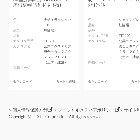
屋根材=ﾎﾟﾘｶｰﾎﾞﾈｰﾄ板)
ｼｬｲﾝｸﾞﾚｰ
色
ナチュラルシルバ
色
シャイングレ
ーF
品名
駐輪場
品名
駐輪場
品番
品番
カタログ品番
TF0200
カタログ品番
TF0200
カタログ名
公共エクステ
カタログ名
公共エクステリア
総合カタログ
総合カタログ２０
２５－２０２
２５－２０２６
（土木・建築
（土木・建築）
掲載ページ
掲載ページ
ダウンロード
カートへ追加
ダウンロード
カー
> 個人情報保護方針
> ソーシャルメディアポリシー
> サイト
Copyright © LIXIL Corporation. All rights reserved.