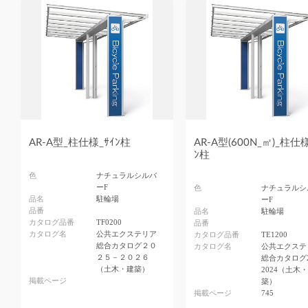
AR-A型_柱仕様_ｻｲﾝ柱
AR-A型(600N_㎡)_柱仕様
ﾝ柱
色
ナチュラルシルバ
ーF
色
ナチュラルシ
品名
駐輪場
ーF
品番
品名
駐輪場
カタログ品番
TF0200
品番
カタログ名
公共エクステリア
カタログ品番
TE1200
総合カタログ２０
カタログ名
公共エクステ
２５－２０２６
総合カタログ2
（土木・建築）
2024（土木
掲載ページ
築）
掲載ページ
745