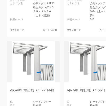
カタログ名
公共エクステリア
カタログ名
公共エクステ
総合カタログ２０
総合カタログ2
２５－２０２６
2024（土木
（土木・建築）
築）
掲載ページ
掲載ページ
745
ダウンロード
カートへ追加
ダウンロード
カー
AR-A型_柱仕様_ｽﾊﾟﾝﾄﾞﾚﾙ柱
AR-A型_柱仕様_ｽﾊﾟﾝﾄﾞ
色
シャイングレー
色
シャイングレ
品名
駐輪場
品名
駐輪場