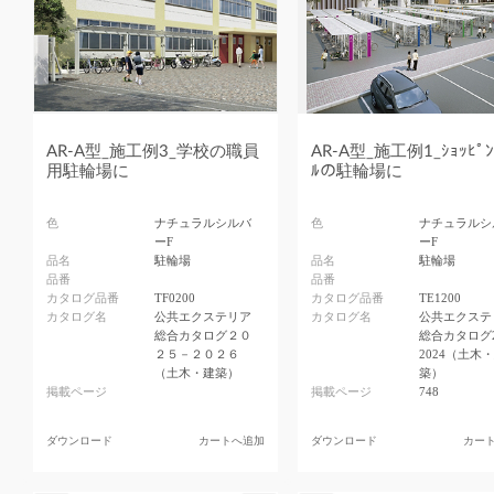
AR-A型_施工例3_学校の職員
AR-A型_施工例1_ｼｮｯﾋﾟﾝ
用駐輪場に
ﾙの駐輪場に
色
ナチュラルシルバ
色
ナチュラルシ
ーF
ーF
品名
駐輪場
品名
駐輪場
品番
品番
カタログ品番
TF0200
カタログ品番
TE1200
カタログ名
公共エクステリア
カタログ名
公共エクステ
総合カタログ２０
総合カタログ2
２５－２０２６
2024（土木
（土木・建築）
築）
掲載ページ
掲載ページ
748
ダウンロード
カートへ追加
ダウンロード
カー