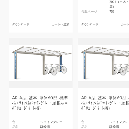
2024（土木
築）
掲載ページ
753
ダウンロード
カートへ追加
ダウンロード
カー
AR-A型_基本_単体60型_標準
AR-A型_基本_単体60型
柱+ｻｲﾝ柱(ｼｬｲﾝｸﾞﾚｰ･屋根材=
柱+ｻｲﾝ柱(ｼｬｲﾝｸﾞﾚｰ･屋
ﾎﾟﾘｶｰﾎﾞﾈｰﾄ板)
ﾎﾟﾘｶｰﾎﾞﾈｰﾄ板)
色
シャイングレー
色
シャイングレ
品名
駐輪場
品名
駐輪場