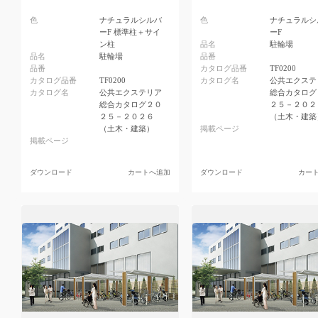
色
ナチュラルシルバ
色
ナチュラルシ
ーF 標準柱＋サイ
ーF
ン柱
品名
駐輪場
品名
駐輪場
品番
品番
カタログ品番
TF0200
カタログ品番
TF0200
カタログ名
公共エクステ
カタログ名
公共エクステリア
総合カタログ
総合カタログ２０
２５－２０２
２５－２０２６
（土木・建築
（土木・建築）
掲載ページ
掲載ページ
ダウンロード
カートへ追加
ダウンロード
カー