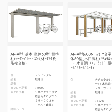
AR-A型_基本_単体60型_標準
AR-A型(600N_㎡)_Y合
柱(ｼｬｲﾝｸﾞﾚｰ･屋根材=ｱﾙﾐ樹
体60型_木目調柱(ﾅﾁｭﾗﾙｼ
脂複合板)
ｰF･木目調_ﾁｪﾘｰｳｯﾄﾞ･
=ﾎﾟﾘｶｰﾎﾞﾈｰﾄ)
色
シャイングレー
品名
駐輪場
色
ナチュラルシ
品番
ーF＋木目調
カタログ品番
TF0200
ェリーウッド
カタログ名
公共エクステリア
品名
駐輪場
総合カタログ２０
品番
２５－２０２６
カタログ品番
TE1200
（土木・建築）
カタログ名
公共エクステ
掲載ページ
総合カタログ2