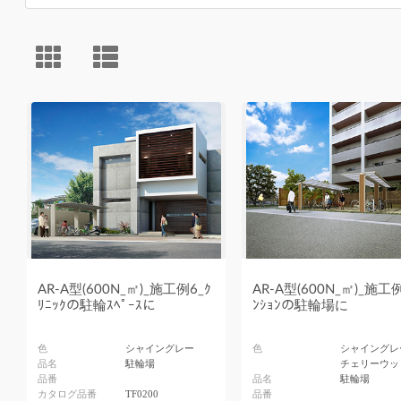
AR-A型(600N_㎡)_施工例6_ｸ
AR-A型(600N_㎡)_施工例
ﾘﾆｯｸの駐輪ｽﾍﾟｰｽに
ﾝｼｮﾝの駐輪場に
色
シャイングレー
色
シャイングレ
品名
駐輪場
チェリーウッ
品番
品名
駐輪場
カタログ品番
TF0200
品番