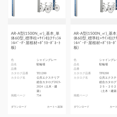
AR-A型(1500N_㎡)_基本_単
AR-A型(1500N_㎡)_基
体60型_標準柱+ｻｲﾝ柱(ﾅﾁｭﾗﾙ
体60型_標準柱+ｻｲﾝ柱(ﾅﾁ
ｼﾙﾊﾞｰF･屋根材=ﾎﾟﾘｶｰﾎﾞﾈｰﾄ
ｼﾙﾊﾞｰF･屋根材=ﾎﾟﾘｶｰﾎﾞ
板)
板)
色
シャイングレー
色
シャイングレ
品名
駐輪場
品名
駐輪場
品番
品番
カタログ品番
TE1200
カタログ品番
TF0200
カタログ名
公共エクステリア
カタログ名
公共エクステ
総合カタログ2023-
総合カタログ
2024（土木・建
２５－２０２
築）
（土木・建築
掲載ページ
754
掲載ページ
ダウンロード
カートへ追加
ダウンロード
カー