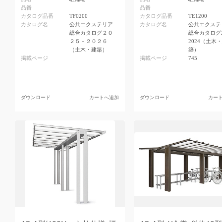
品番
品番
カタログ品番
TF0200
カタログ品番
TE1200
カタログ名
公共エクステリア
カタログ名
公共エクステ
総合カタログ２０
総合カタログ2
２５－２０２６
2024（土木
（土木・建築）
築）
掲載ページ
掲載ページ
745
ダウンロード
カートへ追加
ダウンロード
カー