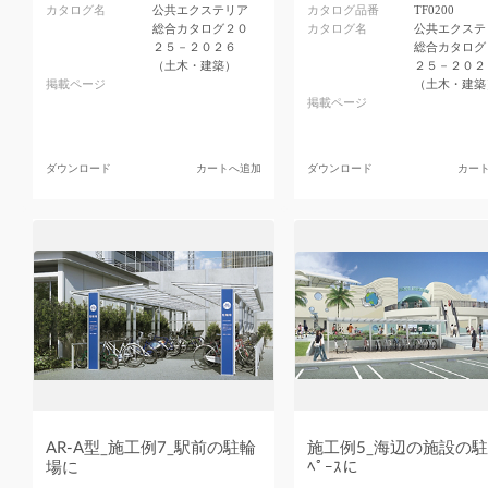
カタログ名
公共エクステリア
カタログ品番
TF0200
総合カタログ２０
カタログ名
公共エクステ
２５－２０２６
総合カタログ
（土木・建築）
２５－２０２
掲載ページ
（土木・建築
掲載ページ
ダウンロード
カートへ追加
ダウンロード
カー
AR-A型_施工例7_駅前の駐輪
施工例5_海辺の施設の駐
場に
ﾍﾟｰｽに