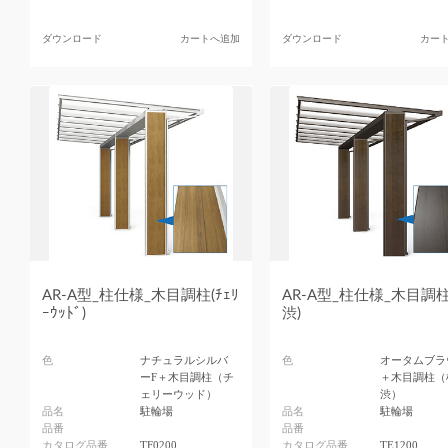
ダウンロード
カートへ追加
ダウンロード
カー
AR-A型_柱仕様_木目調柱(ﾁｪﾘ
AR-A型_柱仕様_木目調柱
ｰｳｯﾄﾞ)
渋)
色
ナチュラルシルバ
色
オータムブラ
ーF＋木目調柱（チ
＋木目調柱（
ェリーウッド）
渋）
品名
駐輪場
品名
駐輪場
品番
品番
カタログ品番
TF0200
カタログ品番
TE1200