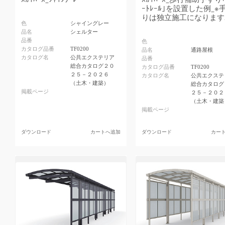
ｰﾄﾚｰﾙ｣を設置した例_※
りは独立施工になります
色
シャイングレー
品名
シェルター
品番
色
カタログ品番
TF0200
品名
通路屋根
カタログ名
公共エクステリア
品番
総合カタログ２０
カタログ品番
TF0200
２５－２０２６
カタログ名
公共エクステ
（土木・建築）
総合カタログ
掲載ページ
２５－２０２
（土木・建築
掲載ページ
ダウンロード
カートへ追加
ダウンロード
カー