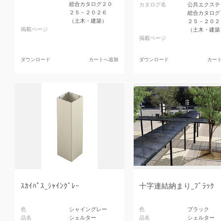
総合カタログ２０
カタログ名
公共エクステ
２５－２０２６
総合カタログ
（土木・建築）
２５－２０２
掲載ページ
（土木・建築
掲載ページ
ダウンロード
カートへ追加
ダウンロード
カー
ｽｶｲﾊﾟｽ_ｼｬｲﾝｸﾞﾚｰ
十字連結納まり_ﾌﾞﾗｯｸ
色
シャイングレー
色
ブラック
品名
シェルター
品名
シェルター