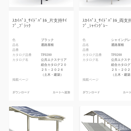
ｽｶｲﾊﾟｽ_ｻｲﾄﾞﾊﾟﾈﾙ_片支持ﾀｲ
ｽｶｲﾊﾟｽ_ｻｲﾄﾞﾊﾟﾈﾙ_両支
ﾌﾟ_ﾌﾞﾗｯｸ
ﾌﾟ_ｼｬｲﾝｸﾞﾚｰ
色
ブラック
色
シャイングレ
品名
通路屋根
品名
通路屋根
品番
品番
カタログ品番
TF0200
カタログ品番
TF0200
カタログ名
公共エクステリア
カタログ名
公共エクステ
総合カタログ２０
総合カタログ
２５－２０２６
２５－２０２
（土木・建築）
（土木・建築
掲載ページ
掲載ページ
ダウンロード
カートへ追加
ダウンロード
カー