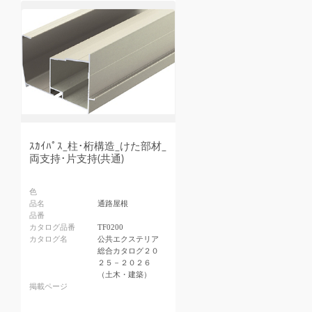
ｽｶｲﾊﾟｽ_柱･桁構造_けた部材_
両支持･片支持(共通)
色
品名
通路屋根
品番
カタログ品番
TF0200
カタログ名
公共エクステリア
総合カタログ２０
２５－２０２６
（土木・建築）
掲載ページ