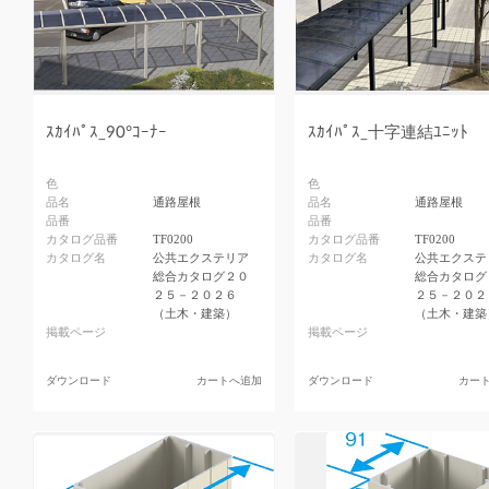
ｽｶｲﾊﾟｽ_90°ｺｰﾅｰ
ｽｶｲﾊﾟｽ_十字連結ﾕﾆｯﾄ
色
色
品名
通路屋根
品名
通路屋根
品番
品番
カタログ品番
TF0200
カタログ品番
TF0200
カタログ名
公共エクステリア
カタログ名
公共エクステ
総合カタログ２０
総合カタログ
２５－２０２６
２５－２０２
（土木・建築）
（土木・建築
掲載ページ
掲載ページ
ダウンロード
カートへ追加
ダウンロード
カー