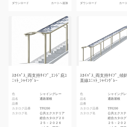
ダウンロード
カートへ追加
ダウンロード
カー
ｽｶｲﾊﾟｽ_両支持ﾀｲﾌﾟ_ｴﾝﾄﾞ庇ﾕ
ｽｶｲﾊﾟｽ_両支持ﾀｲﾌﾟ_傾
ﾆｯﾄ_ｼｬｲﾝｸﾞﾚｰ
直線ﾕﾆｯﾄ_ｼｬｲﾝｸﾞﾚｰ
色
シャイングレー
色
シャイングレ
品名
通路屋根
品名
通路屋根
品番
品番
カタログ品番
TF0200
カタログ品番
TF0200
カタログ名
公共エクステリア
カタログ名
公共エクステ
総合カタログ２０
総合カタログ
２５－２０２６
２５－２０２