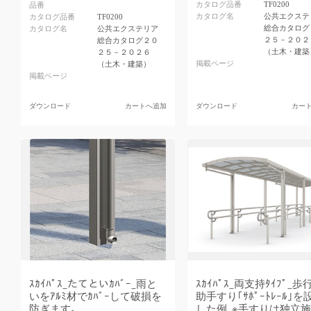
カタログ品番
TF0200
品番
カタログ名
公共エクステ
カタログ品番
TF0200
総合カタログ
カタログ名
公共エクステリア
２５－２０２
総合カタログ２０
（土木・建築
２５－２０２６
掲載ページ
（土木・建築）
掲載ページ
ダウンロード
カートへ追加
ダウンロード
カー
ｽｶｲﾊﾟｽ_たてといｶﾊﾞｰ_雨と
ｽｶｲﾊﾟｽ_両支持ﾀｲﾌﾟ_歩
いをｱﾙﾐ材でｶﾊﾞｰして破損を
助手すり｢ｻﾎﾟｰﾄﾚｰﾙ｣を
防ぎます｡
した例_※手すりは独立