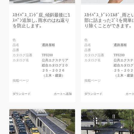
ｽｶｲﾊﾟｽ_ｴﾝﾄﾞ庇_傾斜最後に1
ｽｶｲﾊﾟｽ_ﾄﾞﾚﾝｴﾙﾎﾞ_雨
ｽﾊﾟﾝ追加し､雨水のはね返り
部に詰まったｺﾞﾐを簡単
を防止します｡
り除くことができます｡
色
色
品名
通路屋根
品名
通路屋根
品番
品番
カタログ品番
TF0200
カタログ品番
TF0200
カタログ名
公共エクステリア
カタログ名
公共エクステ
総合カタログ２０
総合カタログ
２５－２０２６
２５－２０２
（土木・建築）
（土木・建築
掲載ページ
掲載ページ
ダウンロード
カートへ追加
ダウンロード
カー