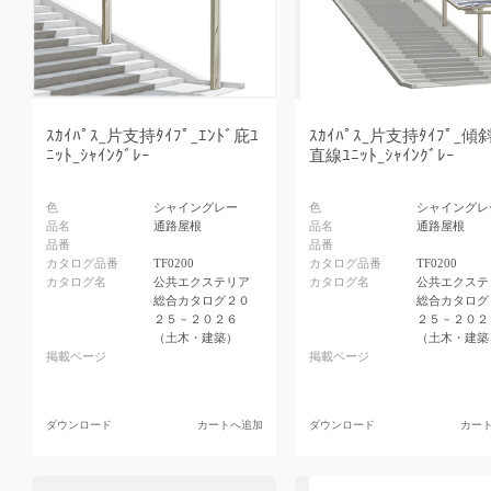
ｽｶｲﾊﾟｽ_片支持ﾀｲﾌﾟ_ｴﾝﾄﾞ庇ﾕ
ｽｶｲﾊﾟｽ_片支持ﾀｲﾌﾟ_傾
ﾆｯﾄ_ｼｬｲﾝｸﾞﾚｰ
直線ﾕﾆｯﾄ_ｼｬｲﾝｸﾞﾚｰ
色
シャイングレー
色
シャイングレ
品名
通路屋根
品名
通路屋根
品番
品番
カタログ品番
TF0200
カタログ品番
TF0200
カタログ名
公共エクステリア
カタログ名
公共エクステ
総合カタログ２０
総合カタログ
２５－２０２６
２５－２０２
（土木・建築）
（土木・建築
掲載ページ
掲載ページ
ダウンロード
カートへ追加
ダウンロード
カー