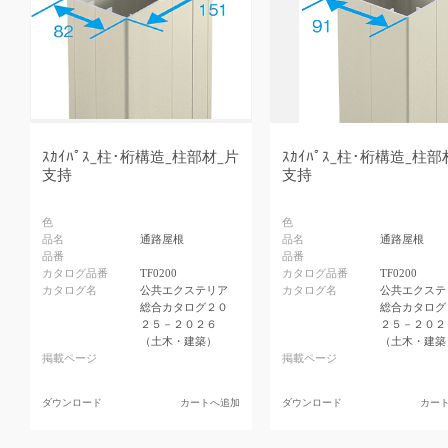
ｽｶｲﾊﾟｽ_柱･桁構造_柱部材_片
ｽｶｲﾊﾟｽ_柱･桁構造_柱部
支持
支持
色
色
品名
通路屋根
品名
通路屋根
品番
品番
カタログ品番
TF0200
カタログ品番
TF0200
カタログ名
公共エクステリア
カタログ名
公共エクステ
総合カタログ２０
総合カタログ
２５－２０２６
２５－２０２
（土木・建築）
（土木・建築
掲載ページ
掲載ページ
ダウンロード
カートへ追加
ダウンロード
カー