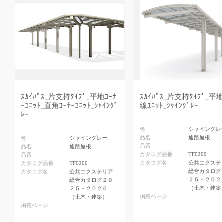
ｽｶｲﾊﾟｽ_片支持ﾀｲﾌﾟ_平地ｺｰﾅ
ｽｶｲﾊﾟｽ_片支持ﾀｲﾌﾟ_平
ｰﾕﾆｯﾄ_直角ｺｰﾅｰﾕﾆｯﾄ_ｼｬｲﾝｸﾞ
線ﾕﾆｯﾄ_ｼｬｲﾝｸﾞﾚｰ
ﾚｰ
色
シャイングレ
品名
通路屋根
色
シャイングレー
品番
品名
通路屋根
カタログ品番
TF0200
品番
カタログ名
公共エクステ
カタログ品番
TF0200
総合カタログ
カタログ名
公共エクステリア
２５－２０２
総合カタログ２０
（土木・建築
２５－２０２６
掲載ページ
（土木・建築）
掲載ページ