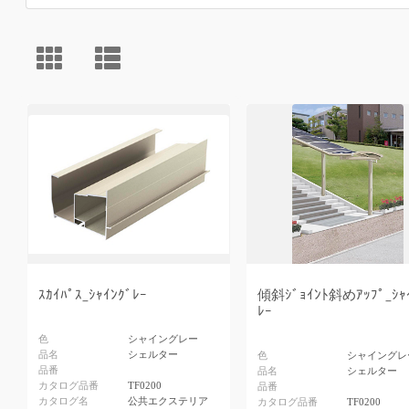
ｽｶｲﾊﾟｽ_ｼｬｲﾝｸﾞﾚｰ
傾斜ｼﾞｮｲﾝﾄ斜めｱｯﾌﾟ_ｼｬ
ﾚｰ
色
シャイングレー
品名
シェルター
色
シャイングレ
品番
品名
シェルター
カタログ品番
TF0200
品番
カタログ名
公共エクステリア
カタログ品番
TF0200