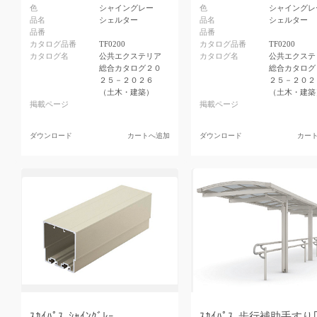
色
シャイングレー
色
シャイングレ
品名
シェルター
品名
シェルター
品番
品番
カタログ品番
TF0200
カタログ品番
TF0200
カタログ名
公共エクステリア
カタログ名
公共エクステ
総合カタログ２０
総合カタログ
２５－２０２６
２５－２０２
（土木・建築）
（土木・建築
掲載ページ
掲載ページ
ダウンロード
カートへ追加
ダウンロード
カー
ｽｶｲﾊﾟｽ_ｼｬｲﾝｸﾞﾚｰ
ｽｶｲﾊﾟｽ_歩行補助手すり｢