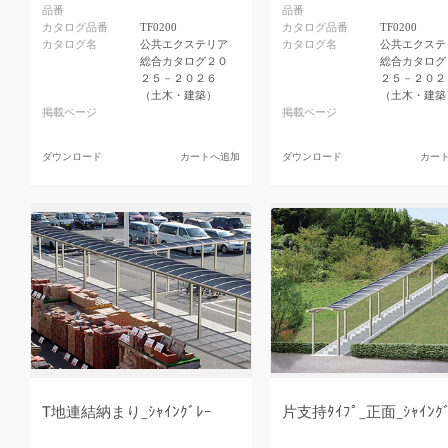
品番
品番
カタログ品番
TF0200
カタログ品番
TF0200
カタログ名
公共エクステリア
カタログ名
公共エクステ
総合カタログ２０
総合カタログ
２５－２０２６
２５－２０２
（土木・建築）
（土木・建築
掲載ページ
掲載ページ
ダウンロード
カートへ追加
ダウンロード
カー
T地連結納まり_ｼｬｲﾝｸﾞﾚｰ
片支持ﾀｲﾌﾟ_正面_ｼｬｲﾝｸﾞ