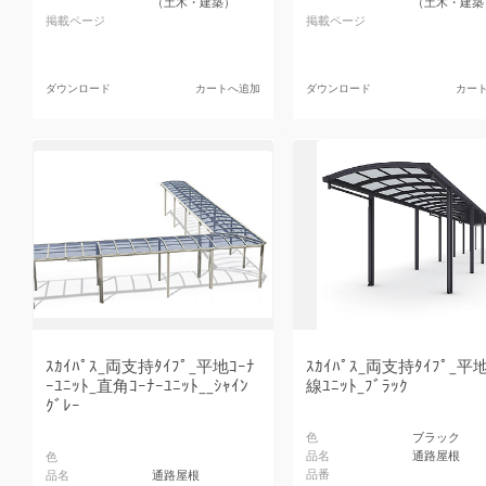
（土木・建築）
（土木・建築
掲載ページ
掲載ページ
ダウンロード
カートへ追加
ダウンロード
カー
ｽｶｲﾊﾟｽ_両支持ﾀｲﾌﾟ_平地ｺｰﾅ
ｽｶｲﾊﾟｽ_両支持ﾀｲﾌﾟ_平
ｰﾕﾆｯﾄ_直角ｺｰﾅｰﾕﾆｯﾄ__ｼｬｲﾝ
線ﾕﾆｯﾄ_ﾌﾞﾗｯｸ
ｸﾞﾚｰ
色
ブラック
品名
通路屋根
色
品番
品名
通路屋根