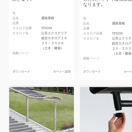
なります｡
色
品名
通路屋根
色
品番
品名
通路屋根
カタログ品番
TF0200
品番
カタログ名
公共エクステリア
カタログ品番
TF0200
総合カタログ２０
カタログ名
公共エクステ
２５－２０２６
総合カタログ
（土木・建築）
２５－２０２
掲載ページ
（土木・建築
掲載ページ
ダウンロード
カートへ追加
ダウンロード
カー