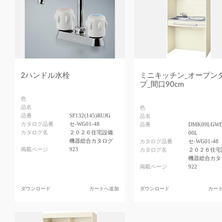
2ハンドル水栓
ミニキッチン_オープン
プ_間口90cm
色
品名
色
品番
SF132(145)RUJG
品名
カタログ品番
セ-WG01-48
品番
DMK09LGW
カタログ名
２０２６住宅設備
00L
機器総合カタログ
カタログ品番
セ-WG01-48
掲載ページ
923
カタログ名
２０２６住宅
機器総合カタ
掲載ページ
922
ダウンロード
カートへ追加
ダウンロード
カー