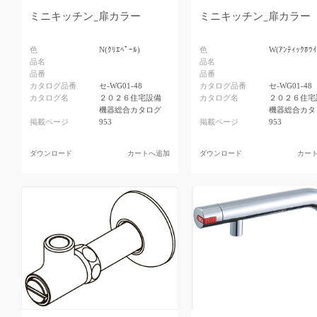
ミニキッチン_扉カラー
ミニキッチン_扉カラー
色
N(ｸﾘｴﾍﾟｰﾙ)
色
W(ｱﾝﾃｨｯｸﾎﾜｲ
品名
品名
品番
品番
カタログ品番
セ-WG01-48
カタログ品番
セ-WG01-48
カタログ名
２０２６住宅設備
カタログ名
２０２６住宅
機器総合カタログ
機器総合カタ
掲載ページ
953
掲載ページ
953
ダウンロード
カートへ追加
ダウンロード
カー