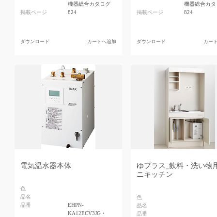
機器総合カタログ
機器総合カタ
掲載ページ
824
掲載ページ
824
ダウンロード
カートへ追加
ダウンロード
カー
電気温水器本体
ゆプラス_飲料・洗い物
ニキッチン
色
品名
色
品番
EHPN-
品名
KA12ECV3JG・
品番