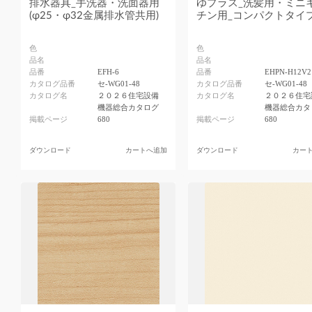
排水器具_手洗器・洗面器用
ゆプラス_洗髪用・ミニ
(φ25・φ32金属排水管共用)
チン用_コンパクトタイ
色
色
品名
品名
品番
EFH-6
品番
EHPN-H12V2
カタログ品番
セ-WG01-48
カタログ品番
セ-WG01-48
カタログ名
２０２６住宅設備
カタログ名
２０２６住宅
機器総合カタログ
機器総合カタ
掲載ページ
680
掲載ページ
680
ダウンロード
カートへ追加
ダウンロード
カー