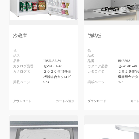
冷蔵庫
防熱板
色
色
品名
品名
品番
IRSD-5A-W
品番
BN550A
カタログ品番
セ-WG01-48
カタログ品番
セ-WG01-48
カタログ名
２０２６住宅設備
カタログ名
２０２６住宅
機器総合カタログ
機器総合カタ
掲載ページ
923
掲載ページ
923
ダウンロード
カートへ追加
ダウンロード
カー