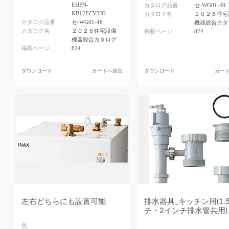
EHPN-
カタログ品番
セ-WG01-48
KB12ECV3JG
カタログ名
２０２６住宅
カタログ品番
セ-WG01-48
機器総合カタ
カタログ名
２０２６住宅設備
掲載ページ
824
機器総合カタログ
掲載ページ
824
ダウンロード
カートへ追加
ダウンロード
カー
左右どちらにも設置可能
排水器具_キッチン用(1.
チ・2インチ排水管共用)
色