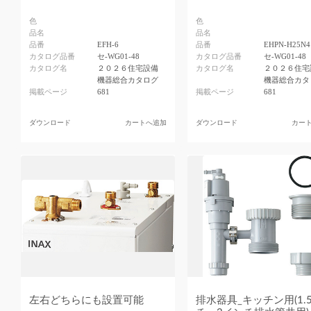
色
色
品名
品名
品番
EFH-6
品番
EHPN-H25N4
カタログ品番
セ-WG01-48
カタログ品番
セ-WG01-48
カタログ名
２０２６住宅設備
カタログ名
２０２６住宅
機器総合カタログ
機器総合カタ
掲載ページ
681
掲載ページ
681
ダウンロード
カートへ追加
ダウンロード
カー
左右どちらにも設置可能
排水器具_キッチン用(1.