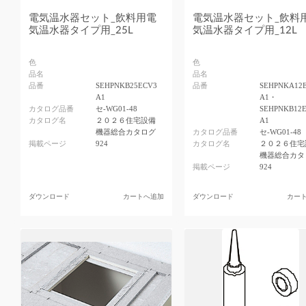
電気温水器セット_飲料用電
電気温水器セット_飲料
気温水器タイプ用_25L
気温水器タイプ用_12L
色
色
品名
品名
品番
SEHPNKB25ECV3
品番
SEHPNKA12
A1
A1・
カタログ品番
セ-WG01-48
SEHPNKB12
カタログ名
２０２６住宅設備
A1
機器総合カタログ
カタログ品番
セ-WG01-48
掲載ページ
924
カタログ名
２０２６住宅
機器総合カタ
掲載ページ
924
ダウンロード
カートへ追加
ダウンロード
カー