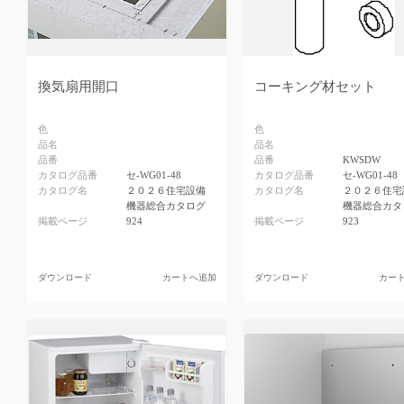
換気扇用開口
コーキング材セット
色
色
品名
品名
品番
品番
KWSDW
カタログ品番
セ-WG01-48
カタログ品番
セ-WG01-48
カタログ名
２０２６住宅設備
カタログ名
２０２６住宅
機器総合カタログ
機器総合カタ
掲載ページ
924
掲載ページ
923
ダウンロード
カートへ追加
ダウンロード
カー