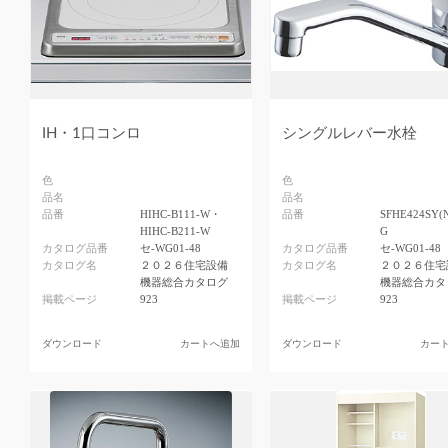
IH・1口コンロ
シングルレバー水栓
色
色
品名
品名
品番
HIHC-B111-W・
品番
SFHE424SY(N
HIHC-B211-W
G
カタログ品番
セ-WG01-48
カタログ品番
セ-WG01-48
カタログ名
２０２６住宅設備
カタログ名
２０２６住宅
機器総合カタログ
機器総合カタ
掲載ページ
923
掲載ページ
923
ダウンロード
カートへ追加
ダウンロード
カー