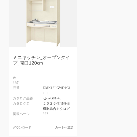
ミニキッチン_オープンタイ
プ_間口120cm
色
品名
品番
DMK12LGWD1G1
00L
カタログ品番
セ-WG01-48
カタログ名
２０２６住宅設備
機器総合カタログ
掲載ページ
922
ダウンロード
カートへ追加