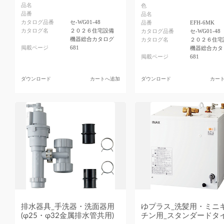
品名
色
品番
品名
カタログ品番
セ-WG01-48
品番
EFH-6MK
カタログ名
２０２６住宅設備
カタログ品番
セ-WG01-48
機器総合カタログ
カタログ名
２０２６住宅
掲載ページ
681
機器総合カタ
掲載ページ
681
ダウンロード
カートへ追加
ダウンロード
カー
排水器具_手洗器・洗面器用
ゆプラス_洗髪用・ミニ
(φ25・φ32金属排水管共用)
チン用_スタンダードタ