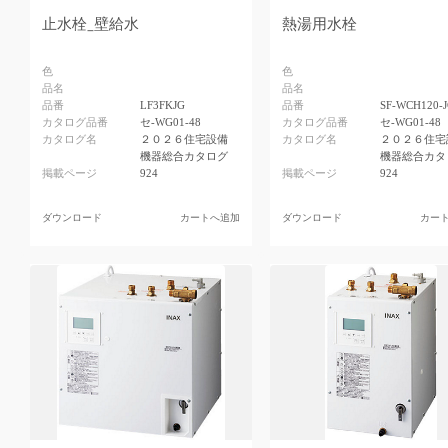
止水栓_壁給水
熱湯用水栓
色
色
品名
品名
品番
LF3FKJG
品番
SF-WCH120-
カタログ品番
セ-WG01-48
カタログ品番
セ-WG01-48
カタログ名
２０２６住宅設備
カタログ名
２０２６住宅
機器総合カタログ
機器総合カタ
掲載ページ
924
掲載ページ
924
ダウンロード
カートへ追加
ダウンロード
カー