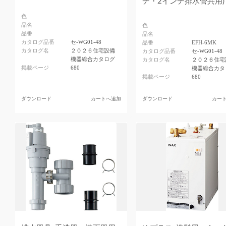
チ・2インチ排水管共用)
色
品名
色
品番
品名
カタログ品番
セ-WG01-48
品番
EFH-6MK
カタログ名
２０２６住宅設備
カタログ品番
セ-WG01-48
機器総合カタログ
カタログ名
２０２６住宅
掲載ページ
680
機器総合カタ
掲載ページ
680
ダウンロード
カートへ追加
ダウンロード
カー