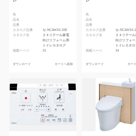
レ
レ
色
色
品名
品名
品番
品番
カタログ品番
セ-NCAW10-20E
カタログ品番
セ-NCAW10-
カタログ名
２４リテール家電
カタログ名
２４リテール
向けリフォーム用
向けリフォー
トイレカタログ
トイレカタロ
掲載ページ
35
掲載ページ
34
ダウンロード
カートへ追加
ダウンロード
カー