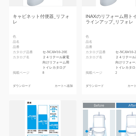
キャビネット付便器_リフォ
INAXのリフォーム用ト
レ
ラインアップ_リフォレ
色
色
品名
品名
品番
品番
カタログ品番
セ-NCAW10-20E
カタログ品番
セ-NCAW10-
カタログ名
２４リテール家電
カタログ名
２４リテール
向けリフォーム用
向けリフォー
トイレカタログ
トイレカタロ
掲載ページ
8
掲載ページ
2
ダウンロード
カートへ追加
ダウンロード
カー