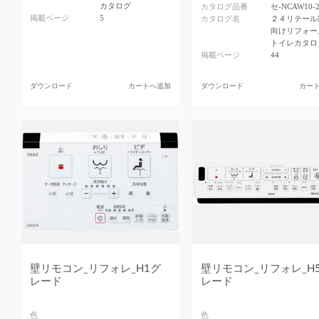
カタログ
カタログ品番
セ-NCAW10-
掲載ページ
5
カタログ名
２４リテール
向けリフォー
トイレカタロ
掲載ページ
44
ダウンロード
カートへ追加
ダウンロード
カー
壁リモコン_リフォレ_H1グ
壁リモコン_リフォレ_H
レード
レード
色
色