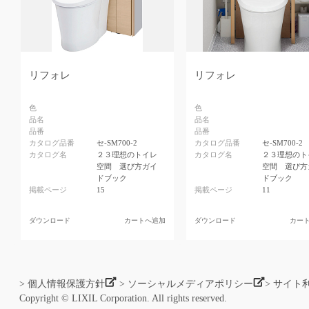
リフォレ
リフォレ
色
色
品名
品名
品番
品番
カタログ品番
セ-SM700-2
カタログ品番
セ-SM700-2
カタログ名
２３理想のトイレ
カタログ名
２３理想のト
空間 選び方ガイ
空間 選び方
ドブック
ドブック
掲載ページ
15
掲載ページ
11
ダウンロード
カートへ追加
ダウンロード
カー
> 個人情報保護方針
> ソーシャルメディアポリシー
> サイト
Copyright © LIXIL Corporation. All rights reserved.