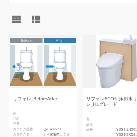
リフォレ_BeforeAfter
リフォレECO5_床排水
レ_H1グレード
色
品名
色
品番
品名
カタログ品番
セ-CW28-33
品番
YDS-H2HX8
カタログ名
２４家電向けＣＷ
YDS-H2KX8