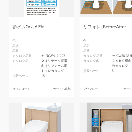
節水_ﾘﾌｫﾚ_69％
リフォレ_BeforeAfter
色
色
品名
品名
品番
品番
カタログ品番
セ-NCAW10-20E
カタログ品番
セ-CW28-33
カタログ名
２４リテール家電
カタログ名
２４ＨＣ様向
向けリフォーム用
Ｗカタログ
トイレカタログ
掲載ページ
5
掲載ページ
15
ダウンロード
カートへ追加
ダウンロード
カー