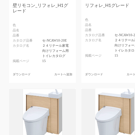
壁リモコン_リフォレ_H1グ
リフォレ_H1グレード
レード
色
品名
色
品番
品名
カタログ品番
セ-NCAW10-
品番
カタログ名
２４リテール
カタログ品番
セ-NCAW10-20E
向けリフォー
カタログ名
２４リテール家電
トイレカタロ
向けリフォーム用
掲載ページ
15
トイレカタログ
掲載ページ
15
ダウンロード
カートへ追加
ダウンロード
カー