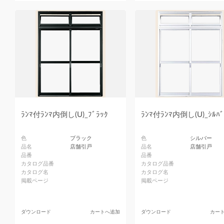
ﾗﾝﾏ付ﾗﾝﾏ内倒し(U)_ﾌﾞﾗｯｸ
ﾗﾝﾏ付ﾗﾝﾏ内倒し(U)_ｼﾙﾊﾞ
色
ブラック
色
シルバー
品名
店舗引戸
品名
店舗引戸
品番
品番
カタログ品番
カタログ品番
カタログ名
カタログ名
掲載ページ
掲載ページ
ダウンロード
カートへ追加
ダウンロード
カー