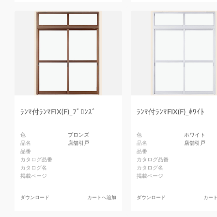
ﾗﾝﾏ付ﾗﾝﾏFIX(F)_ﾌﾞﾛﾝｽﾞ
ﾗﾝﾏ付ﾗﾝﾏFIX(F)_ﾎﾜｲﾄ
色
ブロンズ
色
ホワイト
品名
店舗引戸
品名
店舗引戸
品番
品番
カタログ品番
カタログ品番
カタログ名
カタログ名
掲載ページ
掲載ページ
ダウンロード
カートへ追加
ダウンロード
カー