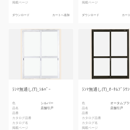
掲載ページ
掲載ページ
ダウンロード
カートへ追加
ダウンロード
カー
ﾗﾝﾏ無通し(T)_ｼﾙﾊﾞｰ
ﾗﾝﾏ無通し(T)_ｵｰﾀﾑﾌﾞﾗｳﾝ
色
シルバー
色
オータムブラ
品名
店舗引戸
品名
店舗引戸
品番
品番
カタログ品番
カタログ品番
カタログ名
カタログ名
掲載ページ
掲載ページ