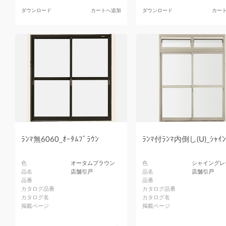
ダウンロード
カートへ追加
ダウンロード
カー
ﾗﾝﾏ無6060_ｵｰﾀﾑﾌﾞﾗｳﾝ
ﾗﾝﾏ付ﾗﾝﾏ内倒し(U)_ｼｬｲﾝ
色
オータムブラウン
色
シャイングレ
品名
店舗引戸
品名
店舗引戸
品番
品番
カタログ品番
カタログ品番
カタログ名
カタログ名
掲載ページ
掲載ページ