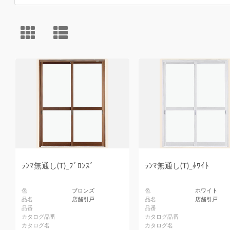
ﾗﾝﾏ無通し(T)_ﾌﾞﾛﾝｽﾞ
ﾗﾝﾏ無通し(T)_ﾎﾜｲﾄ
色
ブロンズ
色
ホワイト
品名
店舗引戸
品名
店舗引戸
品番
品番
カタログ品番
カタログ品番
カタログ名
カタログ名