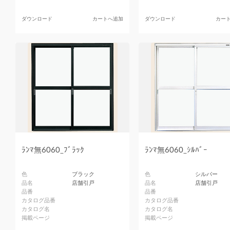
ダウンロード
カートへ追加
ダウンロード
カー
ﾗﾝﾏ無6060_ﾌﾞﾗｯｸ
ﾗﾝﾏ無6060_ｼﾙﾊﾞｰ
色
ブラック
色
シルバー
品名
店舗引戸
品名
店舗引戸
品番
品番
カタログ品番
カタログ品番
カタログ名
カタログ名
掲載ページ
掲載ページ