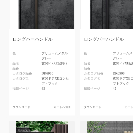
ロングバーハンドル
ロングバーハンドル
色
ブリュームメタル
色
ブリュームメ
グレー
グレー
品名
玄関ﾄﾞｱXE(説明)
品名
玄関ﾄﾞｱXE(
品番
品番
カタログ品番
DK6900
カタログ品番
DK6900
カタログ名
玄関ドアXEコンセ
カタログ名
玄関ドアXE
プトブック
プトブック
掲載ページ
45
掲載ページ
45
ダウンロード
カートへ追加
ダウンロード
カー