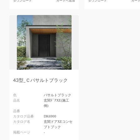
ダウンロード
カートへ追加
ダウンロード
カー
43型_Ｃバサルトブラック
色
バサルトブラック
品名
玄関ﾄﾞｱXE(施工
例)
品番
カタログ品番
DK6900
カタログ名
玄関ドアXEコンセ
プトブック
掲載ページ
-