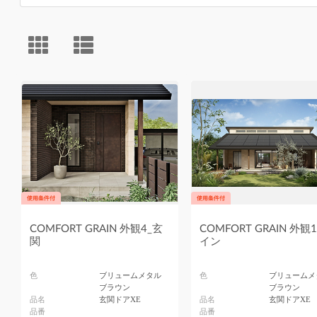
COMFORT GRAIN 外観4_玄
COMFORT GRAIN 外観
関
イン
色
ブリュームメタル
色
ブリュームメ
ブラウン
ブラウン
品名
玄関ドアXE
品名
玄関ドアXE
品番
品番