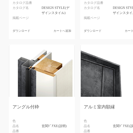
カタログ品番
カタログ品番
カタログ名
DESIGN STYLE(デ
カタログ名
DESIGN STY
ザインスタイル)
ザインスタイ
掲載ページ
掲載ページ
ダウンロード
カートへ追加
ダウンロード
カー
アングル付枠
アルミ室内額縁
色
色
品名
玄関ﾄﾞｱXE(説明)
品名
玄関ﾄﾞｱXE(
品番
品番