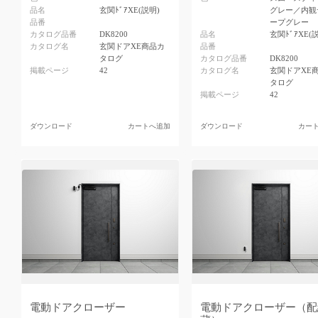
品名
玄関ﾄﾞｱXE(説明)
グレー／内観
品番
ープグレー
カタログ品番
DK8200
品名
玄関ﾄﾞｱXE(
カタログ名
玄関ドアXE商品カ
品番
タログ
カタログ品番
DK8200
掲載ページ
42
カタログ名
玄関ドアXE
タログ
掲載ページ
42
ダウンロード
カートへ追加
ダウンロード
カー
電動ドアクローザー
電動ドアクローザー（配