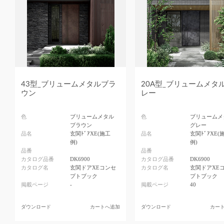
43型_ブリュームメタルブラ
20A型_ブリュームメタ
ウン
レー
色
ブリュームメタル
色
ブリュームメ
ブラウン
グレー
品名
玄関ﾄﾞｱXE(施工
品名
玄関ﾄﾞｱXE(
例)
例)
品番
品番
カタログ品番
DK6900
カタログ品番
DK6900
カタログ名
玄関ドアXEコンセ
カタログ名
玄関ドアXE
プトブック
プトブック
掲載ページ
-
掲載ページ
40
ダウンロード
カートへ追加
ダウンロード
カー