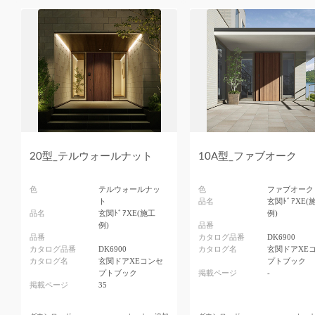
20型_テルウォールナット
10A型_ファブオーク
色
テルウォールナッ
色
ファブオーク
ト
品名
玄関ﾄﾞｱXE(
品名
玄関ﾄﾞｱXE(施工
例)
例)
品番
品番
カタログ品番
DK6900
カタログ品番
DK6900
カタログ名
玄関ドアXE
カタログ名
玄関ドアXEコンセ
プトブック
プトブック
掲載ページ
-
掲載ページ
35