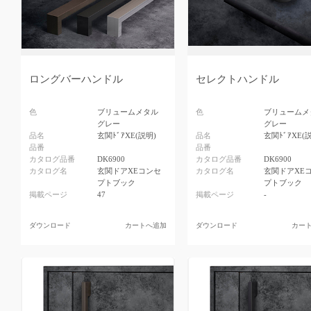
ロングバーハンドル
セレクトハンドル
色
ブリュームメタル
色
ブリュームメ
グレー
グレー
品名
玄関ﾄﾞｱXE(説明)
品名
玄関ﾄﾞｱXE(
品番
品番
カタログ品番
DK6900
カタログ品番
DK6900
カタログ名
玄関ドアXEコンセ
カタログ名
玄関ドアXE
プトブック
プトブック
掲載ページ
47
掲載ページ
-
ダウンロード
カートへ追加
ダウンロード
カー