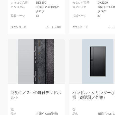
カタログ品番
DK8200
カタログ品番
DK8200
カタログ名
玄関ドアXE商品カ
カタログ名
玄関ドアXE
タログ
タログ
掲載ページ
53
掲載ページ
53
ダウンロード
カートへ追加
ダウンロード
カー
防犯性／２つの鎌付デッドボ
ハンドル・シリンダーな
ルト
様（顔認証／外観）
色
色
品名
玄関ﾄﾞｱXE(説明)
品名
玄関ﾄﾞｱXE(