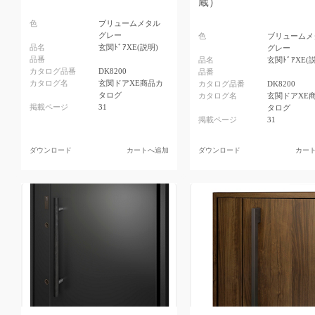
蔵）
色
ブリュームメタル
グレー
色
ブリュームメ
品名
玄関ﾄﾞｱXE(説明)
グレー
品番
品名
玄関ﾄﾞｱXE(
カタログ品番
DK8200
品番
カタログ名
玄関ドアXE商品カ
カタログ品番
DK8200
タログ
カタログ名
玄関ドアXE
掲載ページ
31
タログ
掲載ページ
31
ダウンロード
カートへ追加
ダウンロード
カー