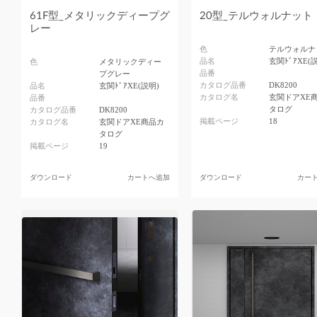
61F型_メタリックディープグ
20型_テルウォルナット
レー
色
テルウォルナ
品名
玄関ﾄﾞｱXE(
色
メタリックディー
品番
プグレー
カタログ品番
DK8200
品名
玄関ﾄﾞｱXE(説明)
カタログ名
玄関ドアXE
品番
タログ
カタログ品番
DK8200
掲載ページ
18
カタログ名
玄関ドアXE商品カ
タログ
掲載ページ
19
ダウンロード
カートへ追加
ダウンロード
カー