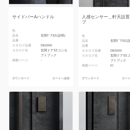
サイドバーAハンドル
人感センサー＿軒天設置
プ
色
品名
玄関ﾄﾞｱXE(説明)
色
品番
品名
玄関ﾄﾞｱXE(
カタログ品番
DK6900
品番
カタログ名
玄関ドアXEコンセ
カタログ品番
DK6900
プトブック
カタログ名
玄関ドアXE
掲載ページ
-
プトブック
掲載ページ
61
ダウンロード
カートへ追加
ダウンロード
カー