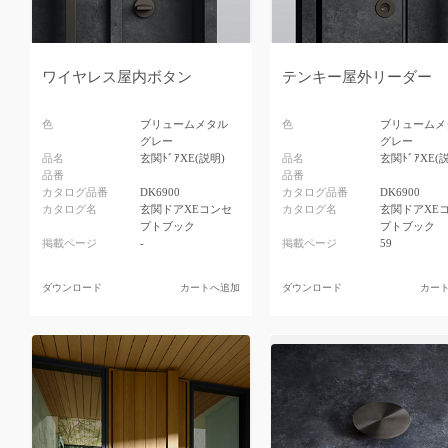
ワイヤレス屋内ボタン
テンキー屋外リーダー
色
ブリュームメタル
色
ブリュームメ
グレー
グレー
品名
玄関ﾄﾞｱXE(説明)
品名
玄関ﾄﾞｱXE(
品番
品番
カタログ品番
DK6900
カタログ品番
DK6900
カタログ名
玄関ドアXEコンセ
カタログ名
玄関ドアXE
プトブック
プトブック
掲載ページ
-
掲載ページ
59
ダウンロード
カートへ追加
ダウンロード
カー