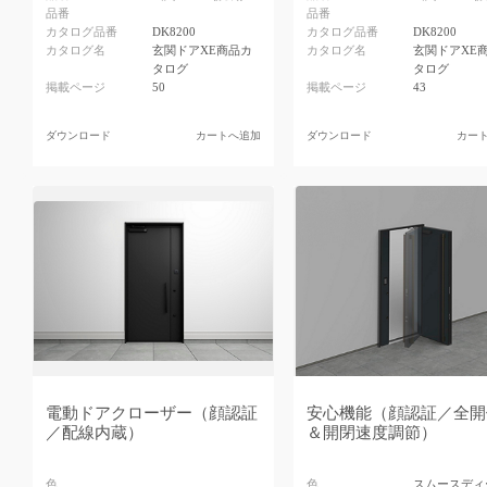
品番
品番
カタログ品番
DK8200
カタログ品番
DK8200
カタログ名
玄関ドアXE商品カ
カタログ名
玄関ドアXE
タログ
タログ
掲載ページ
50
掲載ページ
43
ダウンロード
カートへ追加
ダウンロード
カー
電動ドアクローザー（顔認証
安心機能（顔認証／全開
／配線内蔵）
＆開閉速度調節）
色
色
スムースディ