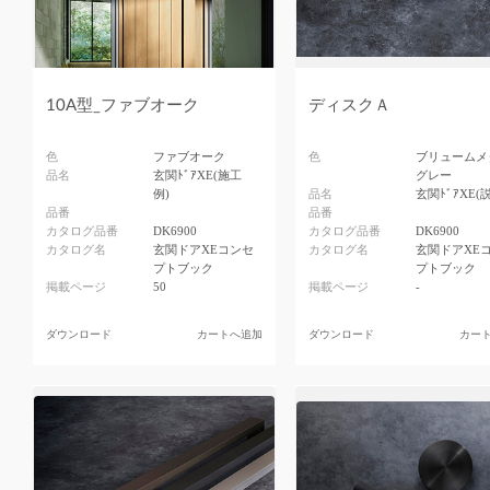
10A型_ファブオーク
ディスクＡ
色
ファブオーク
色
ブリュームメ
品名
玄関ﾄﾞｱXE(施工
グレー
例)
品名
玄関ﾄﾞｱXE(
品番
品番
カタログ品番
DK6900
カタログ品番
DK6900
カタログ名
玄関ドアXEコンセ
カタログ名
玄関ドアXE
プトブック
プトブック
掲載ページ
50
掲載ページ
-
ダウンロード
カートへ追加
ダウンロード
カー