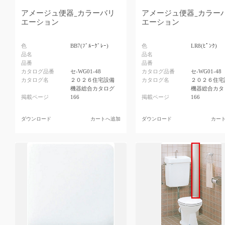
アメージュ便器_カラーバリ
アメージュ便器_カラー
エーション
エーション
色
BB7(ﾌﾞﾙｰｸﾞﾚｰ)
色
LR8(ﾋﾟﾝｸ)
品名
品名
品番
品番
カタログ品番
セ-WG01-48
カタログ品番
セ-WG01-48
カタログ名
２０２６住宅設備
カタログ名
２０２６住宅
機器総合カタログ
機器総合カタ
掲載ページ
166
掲載ページ
166
ダウンロード
カートへ追加
ダウンロード
カー