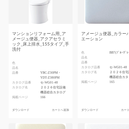
マンションリフォーム用_ア
アメージュ便器_カラー
メージュ便器_アクアセラミ
エーション
ック_床上排水_155タイプ_手
洗付
色
BB7(ﾌﾞﾙｰｸﾞﾚ
品名
品番
色
カタログ品番
セ-WG01-48
品名
カタログ名
２０２６住宅
品番
YBC-Z30PM・
機器総合カタ
YDT-Z380PM
掲載ページ
165
カタログ品番
セ-WG01-48
カタログ名
２０２６住宅設備
機器総合カタログ
掲載ページ
166
ダウンロード
カートへ追加
ダウンロード
カー