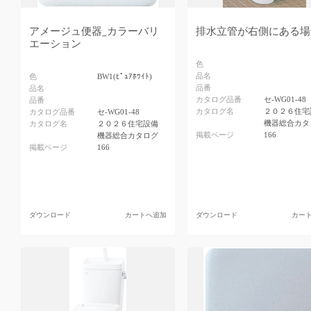
アメージュ便器_カラーバリ
排水立管が右側にある場
エーション
色
品名
色
BW1(ﾋﾟｭｱﾎﾜｲﾄ)
品番
品名
カタログ品番
セ-WG01-48
品番
カタログ名
２０２６住宅
カタログ品番
セ-WG01-48
機器総合カタ
カタログ名
２０２６住宅設備
掲載ページ
166
機器総合カタログ
掲載ページ
166
ダウンロード
カートへ追加
ダウンロード
カー