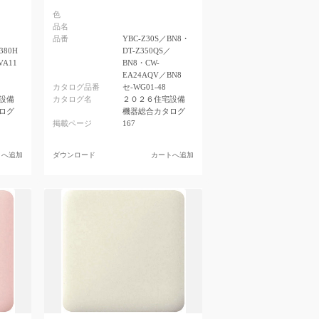
色
品名
品番
YBC-Z30S／BN8・
380H
DT-Z350QS／
VA11
BN8・CW-
EA24AQV／BN8
カタログ品番
セ-WG01-48
設備
カタログ名
２０２６住宅設備
ログ
機器総合カタログ
掲載ページ
167
トへ追加
ダウンロード
カートへ追加