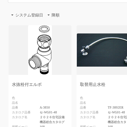
システム登録日
降順
水抜栓付エルボ
取替用止水栓
色
色
品名
品名
品番
A-3850
品番
TF-3892ER
カタログ品番
セ-WG01-48
カタログ品番
セ-WG01-48
カタログ名
２０２６住宅設備
カタログ名
２０２６住宅
機器総合カタログ
機器総合カタ
掲載ページ
168
掲載ページ
168