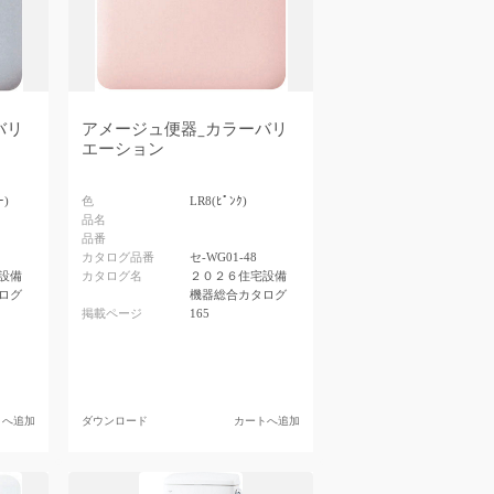
バリ
アメージュ便器_カラーバリ
エーション
ｰ)
色
LR8(ﾋﾟﾝｸ)
品名
品番
カタログ品番
セ-WG01-48
設備
カタログ名
２０２６住宅設備
ログ
機器総合カタログ
掲載ページ
165
トへ追加
ダウンロード
カートへ追加