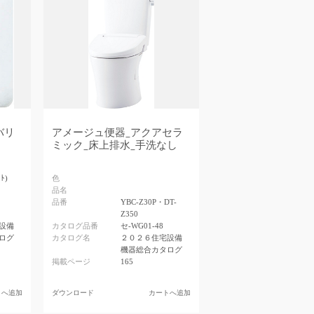
バリ
アメージュ便器_アクアセラ
ミック_床上排水_手洗なし
ﾄ)
色
品名
品番
YBC-Z30P・DT-
Z350
設備
カタログ品番
セ-WG01-48
ログ
カタログ名
２０２６住宅設備
機器総合カタログ
掲載ページ
165
トへ追加
ダウンロード
カートへ追加