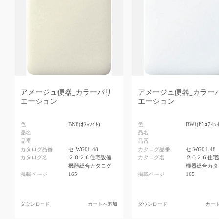
アメージュ便器_カラーバリ
アメージュ便器_カラー
エーション
エーション
色
BN8(ｵﾌﾎﾜｲﾄ)
色
BW1(ﾋﾟｭｱﾎﾜｲ
品名
品名
品番
品番
カタログ品番
セ-WG01-48
カタログ品番
セ-WG01-48
カタログ名
２０２６住宅設備
カタログ名
２０２６住宅
機器総合カタログ
機器総合カタ
掲載ページ
165
掲載ページ
165
ダウンロード
カートへ追加
ダウンロード
カー