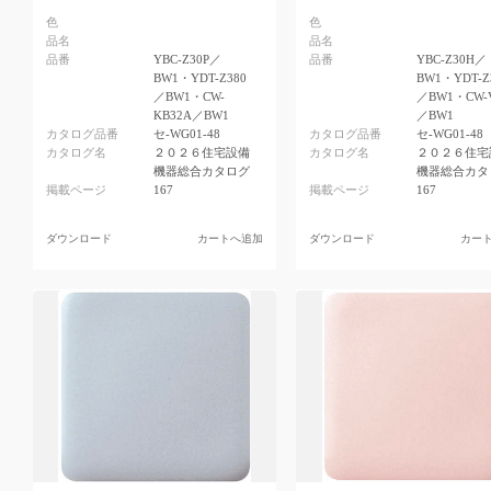
色
色
品名
品名
品番
YBC-Z30P／
品番
YBC-Z30H／
BW1・YDT-Z380
BW1・YDT-Z
／BW1・CW-
／BW1・CW-
KB32A／BW1
／BW1
カタログ品番
セ-WG01-48
カタログ品番
セ-WG01-48
カタログ名
２０２６住宅設備
カタログ名
２０２６住宅
機器総合カタログ
機器総合カタ
掲載ページ
167
掲載ページ
167
ダウンロード
カートへ追加
ダウンロード
カー