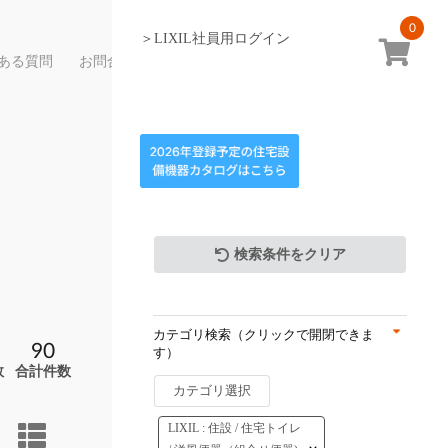
0
＞LIXIL社員用ログイン
ある質問
お問合せ
検索条件をクリア
カテゴリ検索（クリックで開閉できま
90
す）
数
合計件数
カテゴリ選択
LIXIL : 住設 / 住宅トイレ