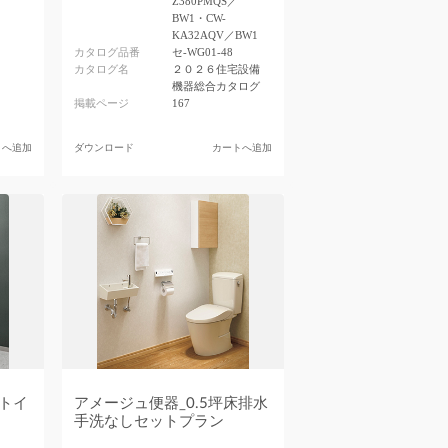
Z380PMQS／
BW1・CW-
KA32AQV／BW1
カタログ品番
セ-WG01-48
カタログ名
２０２６住宅設備
機器総合カタログ
掲載ページ
167
トへ追加
ダウンロード
カートへ追加
リトイ
アメージュ便器_0.5坪床排水
手洗なしセットプラン