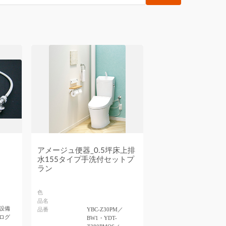
アメージュ便器_0.5坪床上排
水155タイプ手洗付セットプ
ラン
色
品名
設備
品番
YBC-Z30PM／
ログ
BW1・YDT-