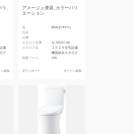
バリ
アメージュ便器_カラーバリ
エーション
色
BN8(ｵﾌﾎﾜｲﾄ)
品名
品番
カタログ品番
セ-WG01-48
設備
カタログ名
２０２６住宅設備
ログ
機器総合カタログ
掲載ページ
166
トへ追加
ダウンロード
カートへ追加