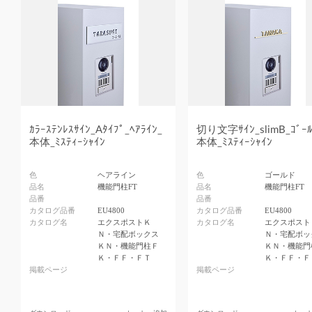
ｶﾗｰｽﾃﾝﾚｽｻｲﾝ_Aﾀｲﾌﾟ_ﾍｱﾗｲﾝ_
切り文字ｻｲﾝ_slimB_ｺﾞｰﾙ
本体_ﾐｽﾃｨｰｼｬｲﾝ
本体_ﾐｽﾃｨｰｼｬｲﾝ
色
ヘアライン
色
ゴールド
品名
機能門柱FT
品名
機能門柱FT
品番
品番
カタログ品番
EU4800
カタログ品番
EU4800
カタログ名
エクスポストＫ
カタログ名
エクスポスト
Ｎ・宅配ボックス
Ｎ・宅配ボッ
ＫＮ・機能門柱Ｆ
ＫＮ・機能門
Ｋ・ＦＦ・ＦＴ
Ｋ・ＦＦ・Ｆ
掲載ページ
掲載ページ