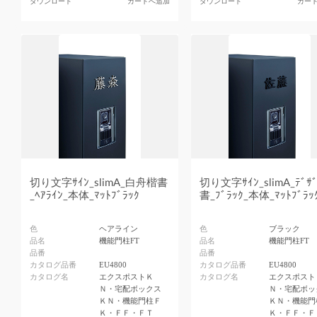
ダウンロード
カートへ追加
ダウンロード
カー
切り文字ｻｲﾝ_slimA_白舟楷書
切り文字ｻｲﾝ_slimA_ﾃﾞｻ
_ﾍｱﾗｲﾝ_本体_ﾏｯﾄﾌﾞﾗｯｸ
書_ﾌﾞﾗｯｸ_本体_ﾏｯﾄﾌﾞﾗｯ
色
ヘアライン
色
ブラック
品名
機能門柱FT
品名
機能門柱FT
品番
品番
カタログ品番
EU4800
カタログ品番
EU4800
カタログ名
エクスポストＫ
カタログ名
エクスポスト
Ｎ・宅配ボックス
Ｎ・宅配ボッ
ＫＮ・機能門柱Ｆ
ＫＮ・機能門
Ｋ・ＦＦ・ＦＴ
Ｋ・ＦＦ・Ｆ