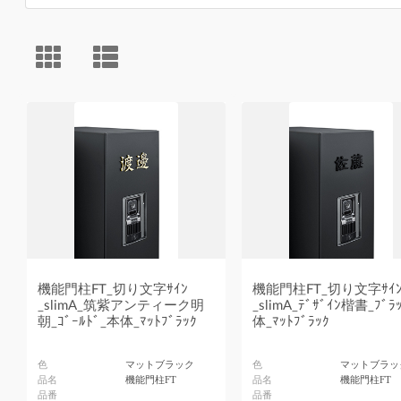
機能門柱FT_切り文字ｻｲﾝ
機能門柱FT_切り文字ｻｲ
_slimA_筑紫アンティーク明
_slimA_ﾃﾞｻﾞｲﾝ楷書_ﾌﾞﾗ
朝_ｺﾞｰﾙﾄﾞ_本体_ﾏｯﾄﾌﾞﾗｯｸ
体_ﾏｯﾄﾌﾞﾗｯｸ
色
マットブラック
色
マットブラッ
品名
機能門柱FT
品名
機能門柱FT
品番
品番