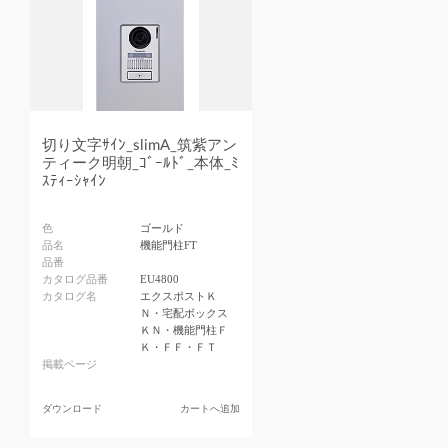
切り文字ｻｲﾝ_slimA_筑紫アン
ティーク明朝_ｺﾞｰﾙﾄﾞ_本体_ﾐ
ｽﾃｨｰｼｬｲﾝ
色
ゴールド
品名
機能門柱FT
品番
カタログ品番
EU4800
カタログ名
エクスポストＫ
Ｎ・宅配ボックス
ＫＮ・機能門柱Ｆ
Ｋ・ＦＦ・ＦＴ
掲載ページ
ダウンロード
カートへ追加