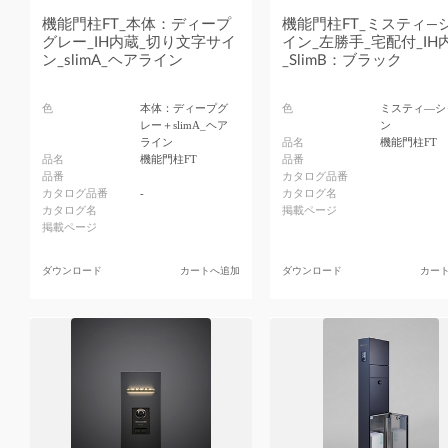
機能門柱FT_本体：ディープ
機能門柱FT_ミスティ―
グレー_IH内蔵_切り文字サイ
イン_左勝手_宅配付_IH
ン_slimA_ヘアライン
_SlimB：ブラック
色
本体：ディープグ
色
ミスティ―シ
レー＋slimA_ヘア
ン
ライン
品名
機能門柱FT
品名
機能門柱FT
品番
品番
カタログ品番
カタログ品番
-
カタログ名
カタログ名
掲載ページ
掲載ページ
ダウンロード
カートへ追加
ダウンロード
カー