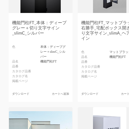
機能門柱FT_本体：ディープ
機能門柱FT_マットブラ
グレー＋切り文字サイン
右勝手_宅配ボックス開
_slimC_シルバー
り文字サイン_slimA_ヘ
イン
色
本体：ディープグ
レー＋slimC_シル
色
マットブラッ
バー
品名
機能門柱FT
品名
機能門柱FT
品番
品番
カタログ品番
カタログ品番
カタログ名
カタログ名
掲載ページ
掲載ページ
ダウンロード
カートへ追加
ダウンロード
カー