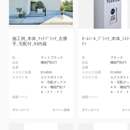
施工例_本体_ﾏｯﾄﾌﾞﾗｯｸ_左勝
ﾈｰﾑｼｰﾙ_ﾌﾞﾗｯｸ_本体_ﾐｽﾃ
手_宅配付_IH内蔵
ｲﾝ
色
マットブラック
色
ブラック
品名
機能門柱FT
品名
機能門柱FT
品番
品番
カタログ品番
EU4800
カタログ品番
EU4800
カタログ名
エクスポストＫ
カタログ名
エクスポスト
Ｎ・宅配ボックス
Ｎ・宅配ボッ
ＫＮ・機能門柱Ｆ
ＫＮ・機能門
Ｋ・ＦＦ・ＦＴ
Ｋ・ＦＦ・Ｆ
掲載ページ
掲載ページ
ダウンロード
カートへ追加
ダウンロード
カー