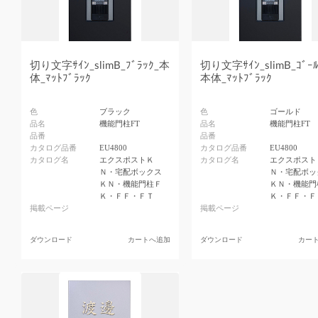
切り文字ｻｲﾝ_slimB_ﾌﾞﾗｯｸ_本
切り文字ｻｲﾝ_slimB_ｺﾞｰﾙ
体_ﾏｯﾄﾌﾞﾗｯｸ
本体_ﾏｯﾄﾌﾞﾗｯｸ
色
ブラック
色
ゴールド
品名
機能門柱FT
品名
機能門柱FT
品番
品番
カタログ品番
EU4800
カタログ品番
EU4800
カタログ名
エクスポストＫ
カタログ名
エクスポスト
Ｎ・宅配ボックス
Ｎ・宅配ボッ
ＫＮ・機能門柱Ｆ
ＫＮ・機能門
Ｋ・ＦＦ・ＦＴ
Ｋ・ＦＦ・Ｆ
掲載ページ
掲載ページ
ダウンロード
カートへ追加
ダウンロード
カー