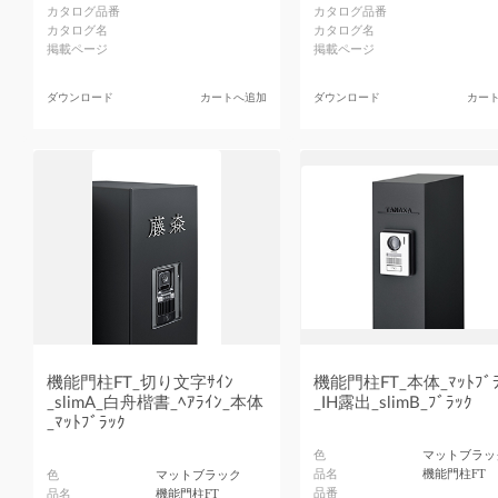
カタログ品番
カタログ品番
カタログ名
カタログ名
掲載ページ
掲載ページ
ダウンロード
カートへ追加
ダウンロード
カー
機能門柱FT_切り文字ｻｲﾝ
機能門柱FT_本体_ﾏｯﾄﾌﾞﾗ
_slimA_白舟楷書_ﾍｱﾗｲﾝ_本体
_IH露出_slimB_ﾌﾞﾗｯｸ
_ﾏｯﾄﾌﾞﾗｯｸ
色
マットブラッ
品名
機能門柱FT
色
マットブラック
品番
品名
機能門柱FT