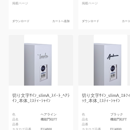
掲載ページ
掲載ページ
ダウンロード
カートへ追加
ダウンロード
カー
切り文字ｻｲﾝ_slimA_ｽｲｰﾄ_ﾍｱﾗ
切り文字ｻｲﾝ_slimA_ｴﾙﾌｨ
ｲﾝ_本体_ﾐｽﾃｨｰｼｬｲﾝ
ｯｸ_本体_ﾐｽﾃｨｰｼｬｲﾝ
色
ヘアライン
色
ブラック
品名
機能門柱FT
品名
機能門柱FT
品番
品番
カタログ品番
EU4800
カタログ品番
EU4800