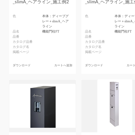
_slimA_ヘアライン_施工例2
_slimA_ヘアライン_施工
色
本体：ディープグ
色
本体：ディー
レー＋slimA_ヘア
レー＋slimA
ライン
ライン
品名
機能門柱FT
品名
機能門柱FT
品番
品番
カタログ品番
カタログ品番
カタログ名
カタログ名
掲載ページ
掲載ページ
ダウンロード
カートへ追加
ダウンロード
カー