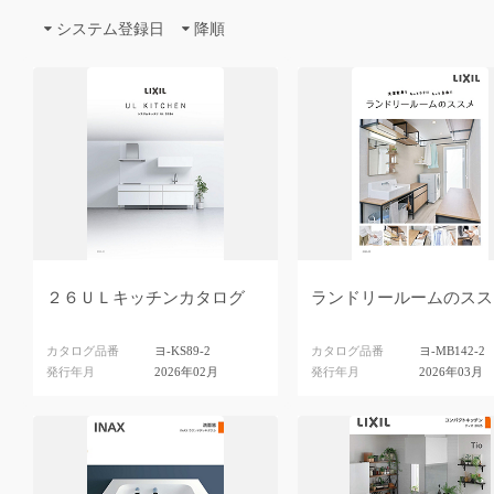
システム登録日
降順
２６ＵＬキッチンカタログ
ランドリールームのスス
カタログ品番
ヨ-KS89-2
カタログ品番
ヨ-MB142-2
発行年月
2026年02月
発行年月
2026年03月