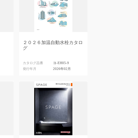
２０２６加温自動水栓カタロ
グ
カタログ品番
ヨ-EH05-9
発行年月
2026年02月