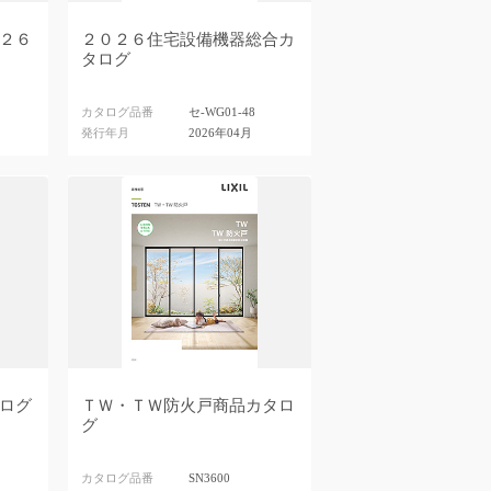
２６
２０２６住宅設備機器総合カ
タログ
カタログ品番
セ-WG01-48
発行年月
2026年04月
ログ
ＴＷ・ＴＷ防火戸商品カタロ
グ
カタログ品番
SN3600