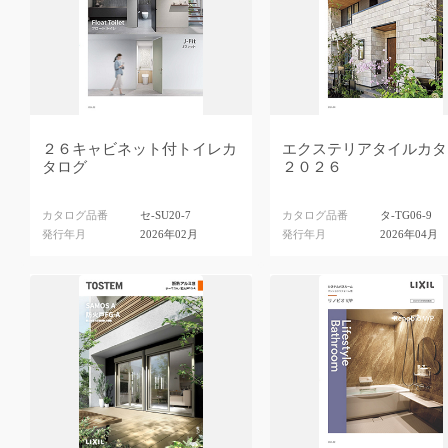
２６キャビネット付トイレカ
エクステリアタイルカタ
タログ
２０２６
カタログ品番
セ-SU20-7
カタログ品番
タ-TG06-9
発行年月
2026年02月
発行年月
2026年04月