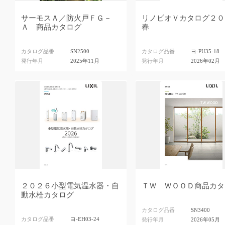
サーモスＡ／防火戸ＦＧ－
リノビオＶカタログ２０
Ａ 商品カタログ
春
カタログ品番
SN2500
カタログ品番
ヨ-PU35-18
発行年月
2025年11月
発行年月
2026年02月
２０２６小型電気温水器・自
ＴＷ ＷＯＯＤ商品カタ
動水栓カタログ
カタログ品番
SN3400
カタログ品番
ヨ-EH03-24
発行年月
2026年05月