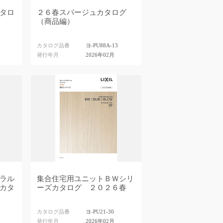
タロ
２６春スパージュカタログ
（商品編）
カタログ品番
ヨ-PU88A-13
発行年月
2026年02月
ラル
集合住宅用ユニットＢＷシリ
カタ
ーズカタログ ２０２６春
カタログ品番
ヨ-PU21-30
発行年月
2026年02月