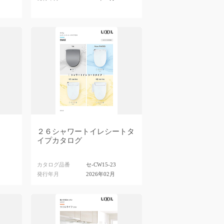
２６シャワートイレシートタ
イプカタログ
A
カタログ品番
セ-CW15-23
発行年月
2026年02月