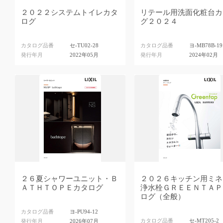
２０２２システムトイレカタ
リテール用洗面化粧台カ
ログ
グ２０２４
カタログ品番
セ-TU02-28
カタログ品番
ヨ-MB78B-19
発行年月
2022年05月
発行年月
2024年02月
２６夏シャワーユニット・Ｂ
２０２６キッチン用ミネ
ＡＴＨＴＯＰＥカタログ
浄水栓ＧＲＥＥＮＴＡＰ
ログ（全般）
カタログ品番
ヨ-PU94-12
カタログ品番
セ-MT205-2
発行年月
2026年07月