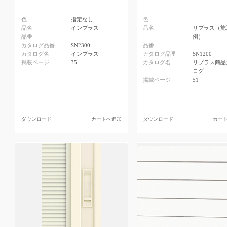
色
指定なし
色
品名
インプラス
品名
リプラス（施
品番
例）
カタログ品番
SN2300
品番
カタログ名
インプラス
カタログ品番
SN1200
掲載ページ
35
カタログ名
リプラス商品
ログ
掲載ページ
51
ダウンロード
カートへ追加
ダウンロード
カー