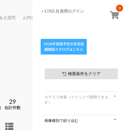
0
＞LIXIL社員用ログイン
ある質問
お問合せ
検索条件をクリア
カテゴリ検索（クリックで開閉できま
29
す）
数
合計件数
画像種別で絞り込む