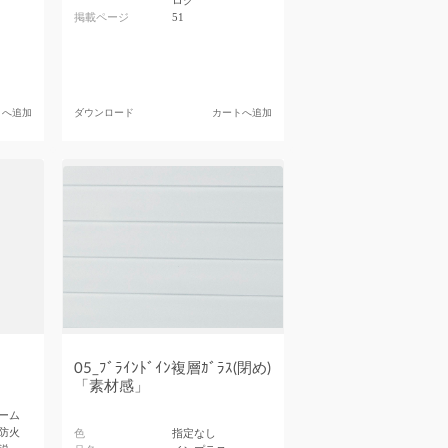
ログ
掲載ページ
51
トへ追加
ダウンロード
カートへ追加
05_ﾌﾞﾗｲﾝﾄﾞｲﾝ複層ｶﾞﾗｽ(閉め)
「素材感」
ーム
防火
色
指定なし