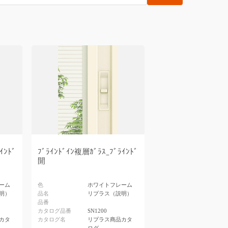
ｲﾝﾄﾞ
ﾌﾞﾗｲﾝﾄﾞｲﾝ複層ｶﾞﾗｽ_ﾌﾞﾗｲﾝﾄﾞ
開
ーム
色
ホワイトフレーム
明）
品名
リプラス（説明）
品番
カタログ品番
SN1200
カタ
カタログ名
リプラス商品カタ