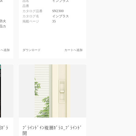
説
品名
インプラス
品番
カタログ品番
SN2300
カタログ名
インプラス
防火
掲載ページ
35
品カ
トへ追加
ダウンロード
カートへ追加
ｶﾞﾗ
ﾌﾞﾗｲﾝﾄﾞｲﾝ複層ｶﾞﾗｽ_ﾌﾞﾗｲﾝﾄﾞ
開