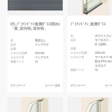
05_ﾌﾞﾗｲﾝﾄﾞｲﾝ複層ｶﾞﾗｽ(閉め)
ﾌﾞﾗｲﾝﾄﾞｲﾝ_複層ｶﾞﾗｽ
「夜_室内明､室外暗」
色
ホワイトフレ
品名
サーモスⅡ－
色
指定なし
H（説明）
品名
インプラス
品番
品番
カタログ品番
SM3100
カタログ品番
SN2300
カタログ名
サーモスⅡ-H
カタログ名
インプラス
防火戸FG-H/
掲載ページ
35
カタログ
掲載ページ
52
ダウンロード
カートへ追加
ダウンロード
カー