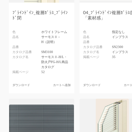
ﾌﾞﾗｲﾝﾄﾞｲﾝ_複層ｶﾞﾗｽ_ﾌﾞﾗｲﾝ
04_ﾌﾞﾗｲﾝﾄﾞｲﾝ複層ｶﾞﾗｽ
ﾄﾞ閉
「素材感」
色
ホワイトフレーム
色
指定なし
品名
サーモスⅡ－
品名
インプラス
H（説明）
品番
品番
カタログ品番
SN2300
カタログ品番
SM3100
カタログ名
インプラス
カタログ名
サーモスⅡ-H/L・
掲載ページ
35
防火戸FG-H/L商品
カタログ
掲載ページ
52
ダウンロード
カートへ追加
ダウンロード
カー