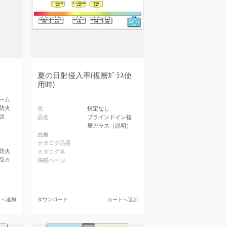
夏の日射侵入率(複層ｶﾞﾗｽ使
用時)
ーム
防火
色
指定なし
説
品名
ブラインドイン複
層ガラス（説明）
品番
カタログ品番
防火
カタログ名
品カ
掲載ページ
トへ追加
ダウンロード
カートへ追加