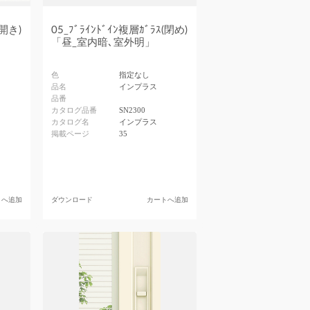
(開き)
05_ﾌﾞﾗｲﾝﾄﾞｲﾝ複層ｶﾞﾗｽ(閉め)
「昼_室内暗､室外明」
色
指定なし
品名
インプラス
品番
カタログ品番
SN2300
カタログ名
インプラス
掲載ページ
35
トへ追加
ダウンロード
カートへ追加