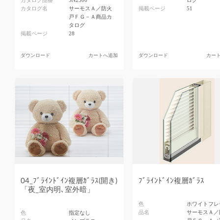
カタログ品番
SN2500
ログ
カタログ名
サーモスＡ／防火
掲載ページ
51
戸ＦＧ－Ａ商品カ
タログ
掲載ページ
28
ダウンロード
カートへ追加
ダウンロード
カー
04_ﾌﾞﾗｲﾝﾄﾞｲﾝ複層ｶﾞﾗｽ(開き)
ﾌﾞﾗｲﾝﾄﾞｲﾝ複層ｶﾞﾗｽ
「夜_室内明､室外暗」
色
ホワイトフレ
品名
サーモスＡ／
色
指定なし