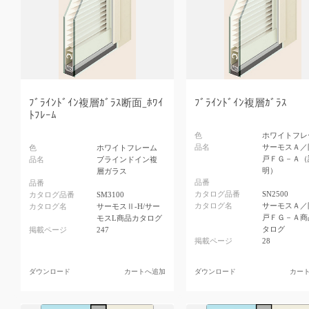
ﾌﾞﾗｲﾝﾄﾞｲﾝ複層ｶﾞﾗｽ断面_ﾎﾜｲ
ﾌﾞﾗｲﾝﾄﾞｲﾝ複層ｶﾞﾗｽ
ﾄﾌﾚｰﾑ
色
ホワイトフレ
品名
サーモスＡ／
色
ホワイトフレーム
戸ＦＧ－Ａ（
品名
ブラインドイン複
明）
層ガラス
品番
品番
カタログ品番
SN2500
カタログ品番
SM3100
カタログ名
サーモスＡ／
カタログ名
サーモスⅡ-H/サー
戸ＦＧ－Ａ商
モスL商品カタログ
タログ
掲載ページ
247
掲載ページ
28
ダウンロード
カートへ追加
ダウンロード
カー