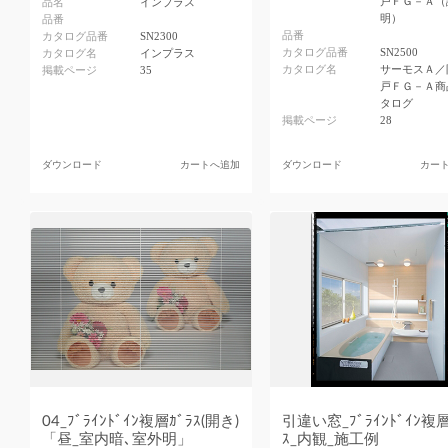
戸ＦＧ－Ａ（
品名
インプラス
明）
品番
品番
カタログ品番
SN2300
カタログ品番
SN2500
カタログ名
インプラス
カタログ名
サーモスＡ／
掲載ページ
35
戸ＦＧ－Ａ商
タログ
掲載ページ
28
ダウンロード
カートへ追加
ダウンロード
カー
04_ﾌﾞﾗｲﾝﾄﾞｲﾝ複層ｶﾞﾗｽ(開き)
引違い窓_ﾌﾞﾗｲﾝﾄﾞｲﾝ複層
「昼_室内暗､室外明」
ｽ_内観_施工例