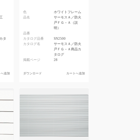
色
ホワイトフレーム
工
品名
サーモスＡ／防火
戸ＦＧ－Ａ（説
明）
品番
カタ
カタログ品番
SN2500
カタログ名
サーモスＡ／防火
戸ＦＧ－Ａ商品カ
タログ
掲載ページ
28
トへ追加
ダウンロード
カートへ追加