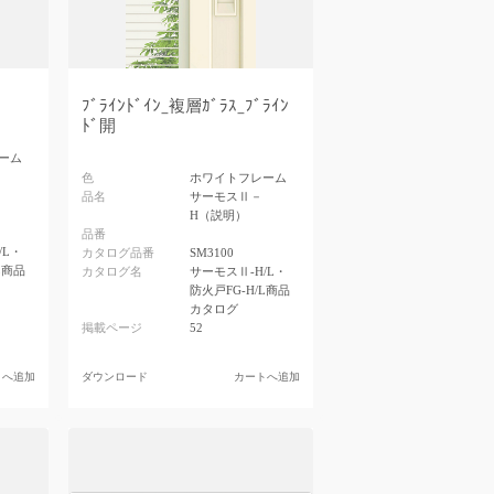
ﾌﾞﾗｲﾝﾄﾞｲﾝ_複層ｶﾞﾗｽ_ﾌﾞﾗｲﾝ
ﾄﾞ開
ーム
色
ホワイトフレーム
品名
サーモスⅡ－
H（説明）
品番
/L・
カタログ品番
SM3100
L商品
カタログ名
サーモスⅡ-H/L・
防火戸FG-H/L商品
カタログ
掲載ページ
52
トへ追加
ダウンロード
カートへ追加