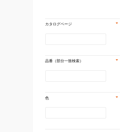
カタログページ
品番（部分一致検索）
色