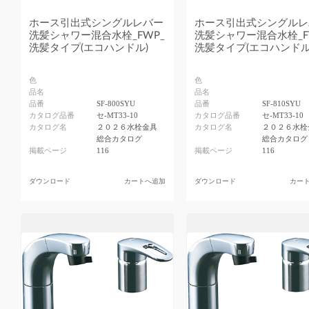
ホース引出式シングルレバー
ホース引出式シングルレ
洗髪シャワー混合水栓_FWP_
洗髪シャワー混合水栓_F
洗髪タイプ(エコハンドル)
洗髪タイプ(エコハンドル
色
色
品名
品名
品番
SF-800SYU
品番
SF-810SYU
カタログ品番
セ-MT33-10
カタログ品番
セ-MT33-10
カタログ名
２０２６水栓金具
カタログ名
２０２６水栓
総合カタログ
総合カタログ
掲載ページ
116
掲載ページ
116
ダウンロード
カートへ追加
ダウンロード
カー