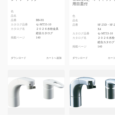
用目皿付
色
品名
色
品番
BB-H1
品名
カタログ品番
セ-MT33-10
品番
SF-25D・SF-
カタログ名
２０２６水栓金具
X4
総合カタログ
カタログ品番
セ-MT33-10
掲載ページ
140
カタログ名
２０２６水栓
総合カタログ
掲載ページ
140
ダウンロード
カートへ追加
ダウンロード
カー