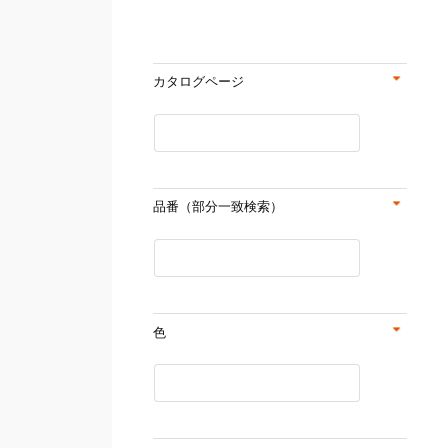
カタログページ
品番（部分一致検索）
色