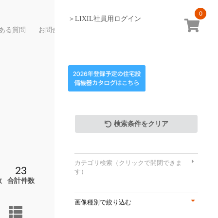
0
＞LIXIL社員用ログイン
ある質問
お問合せ
検索条件をクリア
カテゴリ検索（クリックで開閉できま
23
す）
数
合計件数
画像種別で絞り込む