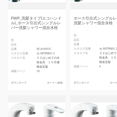
FWP_洗髪タイプ(エコハンド
ホース引出式シングルレ
ル)_ホース引出式シングルレ
洗髪シャワー混合水栓
バー洗髪シャワー混合水栓
色
品名
色
品番
品名
カタログ品番
セ-MTPM01-
品番
SF-810SYU
カタログ名
２２はじめて
カタログ品番
セ-MTPM01-2
栓金具 １０
カタログ名
２２はじめての水
格改定版
栓金具 １０月価
掲載ページ
4
格改定版
掲載ページ
19
ダウンロード
カートへ追加
ダウンロード
カー