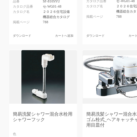
カタログ品番
セ-WG01-48
品番
SF-810SYU
カタログ名
２０２６住宅
カタログ品番
セ-WG01-48
機器総合カタ
カタログ名
２０２６住宅設備
掲載ページ
788
機器総合カタログ
掲載ページ
788
ダウンロード
カートへ追加
ダウンロード
カー
簡易洗髪シャワー混合水栓用
簡易洗髪シャワー混合水
シャワーフック
ゴム栓式_ヘアキャッチ
用目皿付
色