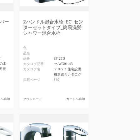
バー
2ハンドル混合水栓_EC_セン
ターセットタイプ_簡易洗髪
シャワー混合水栓
色
品名
2
品番
SF-25D
の水
カタログ品番
セ-WG01-43
月価
カタログ名
２０２１住宅設備
機器総合カタログ
掲載ページ
649
トへ追加
ダウンロード
カートへ追加