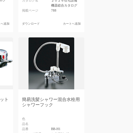
ログ
カタログ名
２０２６住宅設備
機器総合カタログ
掲載ページ
788
トへ追加
ダウンロード
カートへ追加
ット
簡易洗髪シャワー混合水栓用
シャワーフック
色
品名
品番
BB-H1