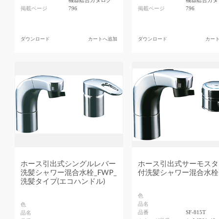
機器総合カタログ
機器総合カタ
掲載ページ
796
掲載ページ
796
ダウンロード
カートへ追加
ダウンロード
カー
ホース引出式シングルレバー
ホース引出式サーモスタ
洗髪シャワー混合水栓_FWP_
付洗髪シャワー混合水栓
洗髪タイプ(エコハンドル)
色
品名
色
品番
SF-815T
品名