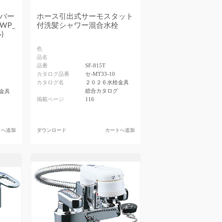
バー
ホース引出式サーモスタット
WP_
付洗髪シャワー混合水栓
)
色
品名
品番
SF-815T
カタログ品番
セ-MT33-10
カタログ名
２０２６水栓金具
総合カタログ
金具
掲載ページ
116
トへ追加
ダウンロード
カートへ追加