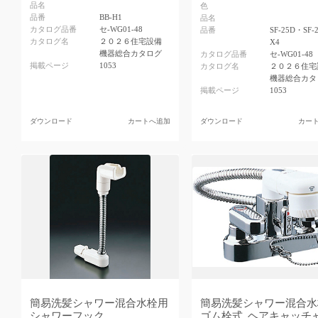
品名
色
品番
BB-H1
品名
カタログ品番
セ-WG01-48
品番
SF-25D・SF-
カタログ名
２０２６住宅設備
X4
機器総合カタログ
カタログ品番
セ-WG01-48
掲載ページ
1053
カタログ名
２０２６住宅
機器総合カタ
掲載ページ
1053
ダウンロード
カートへ追加
ダウンロード
カー
簡易洗髪シャワー混合水栓用
簡易洗髪シャワー混合水
シャワーフック
ゴム栓式_ヘアキャッチ