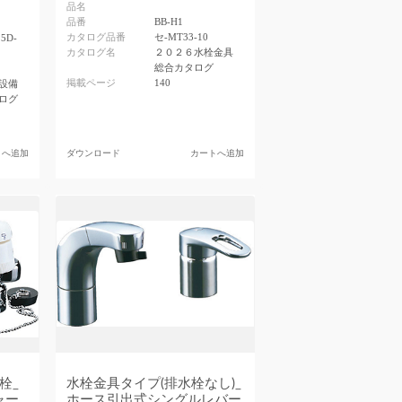
品名
品番
BB-H1
カタログ品番
セ-MT33-10
25D-
カタログ名
２０２６水栓金具
総合カタログ
掲載ページ
140
設備
ログ
トへ追加
ダウンロード
カートへ追加
栓_
水栓金具タイプ(排水栓なし)_
ャー
ホース引出式シングルレバー