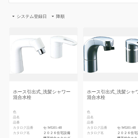
システム登録日
降順
ホース引出式_洗髪シャワー
ホース引出式_洗髪シャ
混合水栓
混合水栓
色
色
品名
品名
品番
品番
カタログ品番
セ-WG01-48
カタログ品番
セ-WG01-48
カタログ名
２０２６住宅設備
カタログ名
２０２６住宅