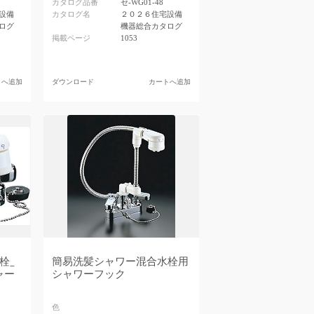
カタログ品番
セ-WG01-48
設備
カタログ名
２０２６住宅設備
ログ
機器総合カタログ
掲載ページ
1053
トへ追加
ダウンロード
カートへ追加
栓_
簡易洗髪シャワー混合水栓用
ャー
シャワーフック
色