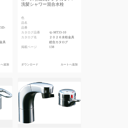
洗髪シャワー混合水栓
色
品名
25D-
品番
カタログ品番
セ-MT33-10
カタログ名
２０２６水栓金具
金具
総合カタログ
掲載ページ
138
トへ追加
ダウンロード
カートへ追加