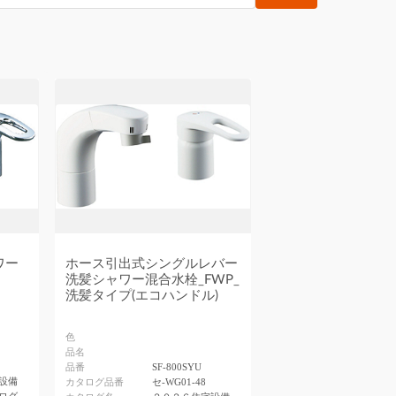
ワー
ホース引出式シングルレバー
洗髪シャワー混合水栓_FWP_
洗髪タイプ(エコハンドル)
色
品名
品番
SF-800SYU
設備
カタログ品番
セ-WG01-48