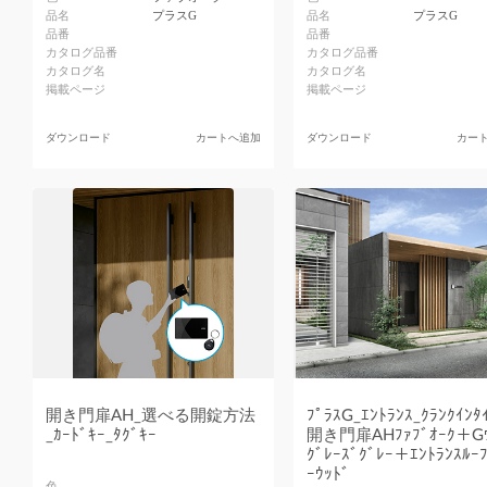
品名
プラスG
品名
プラスG
品番
品番
カタログ品番
カタログ品番
カタログ名
カタログ名
掲載ページ
掲載ページ
ダウンロード
カートへ追加
ダウンロード
カー
開き門扉AH_選べる開錠方法
ﾌﾟﾗｽG_ｴﾝﾄﾗﾝｽ_ｸﾗﾝｸｲﾝﾀ
_ｶｰﾄﾞｷｰ_ﾀｸﾞｷｰ
開き門扉AHﾌｧﾌﾞｵｰｸ＋Gｳ
ｸﾞﾚｰｽﾞｸﾞﾚｰ＋ｴﾝﾄﾗﾝｽﾙｰﾌ
ｰｳｯﾄﾞ
色