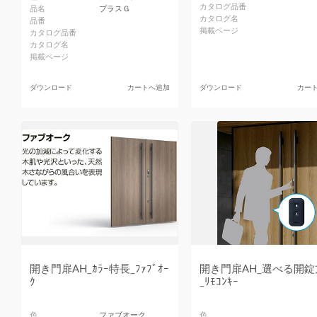
カタログ品番
品名
プラスＧ
カタログ名
品番
掲載ページ
カタログ品番
カタログ名
掲載ページ
ダウンロード
カートへ追加
ダウンロード
カー
開き門扉AH_ｶﾗｰ特長_ﾌｧﾌﾞｵｰ
開き門扉AH_選べる開錠
ｸ
_ﾘﾓｺﾝｷｰ
色
ファブオーク
色