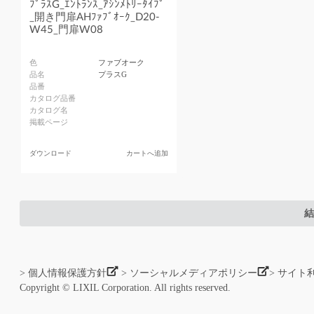
ﾌﾟﾗｽG_ｴﾝﾄﾗﾝｽ_ｱｼﾝﾒﾄﾘｰﾀｲﾌﾟ
_開き門扉AHﾌｧﾌﾞｵｰｸ_D20-
W45_門扉W08
色
ファブオーク
品名
プラスG
品番
カタログ品番
カタログ名
掲載ページ
ダウンロード
カートへ追加
結
> 個人情報保護方針
> ソーシャルメディアポリシー
> サイト
Copyright © LIXIL Corporation. All rights reserved.