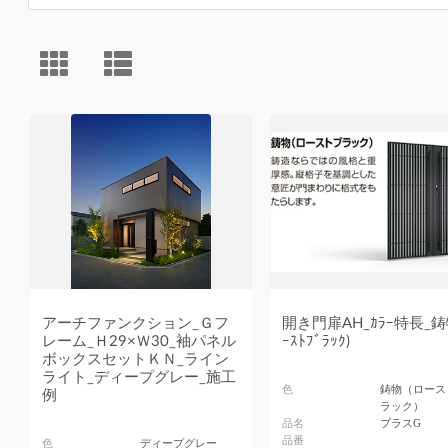
アーチファンクション_Ｇフ
開き門扉AH_ｶﾗｰ特長_鋳
レーム_Ｈ29×Ｗ30_袖パネル
ｰｽﾄﾌﾞﾗｯｸ)
ボックスセットＫＮ_ライン
ライト_ディープグレー_施工
色
鋳物（ロース
例
ラック）
品名
プラスG
品番
色
ディープグレー