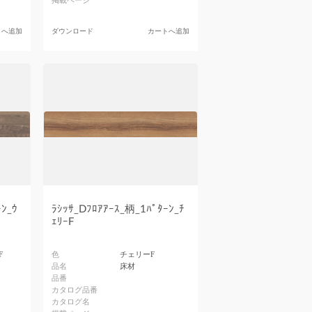
掲載ページ
トへ追加
ダウンロード
カートへ追加
ﾝ_ｳ
ﾗｼｯｻ_Dﾌﾛｱｱｰｽ_柄_1ﾊﾟﾀｰﾝ_ﾁ
ｪﾘｰF
F
色
チェリーF
品名
床材
品番
カタログ品番
カタログ名