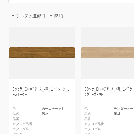
システム登録日
降順
ﾗｼｯｻ_Dﾌﾛｱｱｰｽ_柄_1ﾊﾟﾀｰﾝ_ｶ
ﾗｼｯｻ_Dﾌﾛｱｱｰｽ_柄_1ﾊﾟﾀｰ
ｰﾑﾁｰｸF
ﾝﾀﾞｰｵｰｸF
色
カームチークF
色
テンダーオー
品名
床材
品名
床材
品番
品番
カタログ品番
カタログ品番
カタログ名
カタログ名