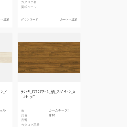
カタログ名
掲載ページ
トへ追加
ダウンロード
カートへ追加
ﾝ_ｲ
ﾗｼｯｻ_Dﾌﾛｱｱｰｽ_柄_3ﾊﾟﾀｰﾝ_ｶ
ｰﾑﾁｰｸF
ォル
色
カームチークF
品名
床材
品番
カタログ品番