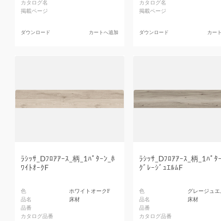
カタログ名
カタログ名
掲載ページ
掲載ページ
ダウンロード
カートへ追加
ダウンロード
カー
ﾗｼｯｻ_Dﾌﾛｱｱｰｽ_柄_1ﾊﾟﾀｰﾝ_ﾎ
ﾗｼｯｻ_Dﾌﾛｱｱｰｽ_柄_1ﾊﾟﾀ
ﾜｲﾄｵｰｸF
ｸﾞﾚｰｼﾞｭｴﾙﾑF
色
ホワイトオークF
色
グレージュエ
品名
床材
品名
床材
品番
品番
カタログ品番
カタログ品番