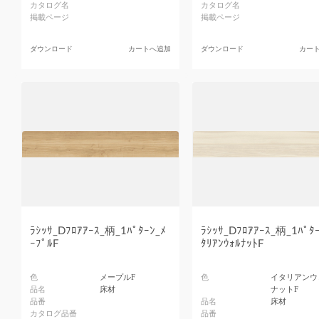
カタログ名
カタログ名
掲載ページ
掲載ページ
ダウンロード
カートへ追加
ダウンロード
カー
ﾗｼｯｻ_Dﾌﾛｱｱｰｽ_柄_1ﾊﾟﾀｰﾝ_ﾒ
ﾗｼｯｻ_Dﾌﾛｱｱｰｽ_柄_1ﾊﾟﾀｰ
ｰﾌﾟﾙF
ﾀﾘｱﾝｳｫﾙﾅｯﾄF
色
メープルF
色
イタリアンウ
品名
床材
ナットF
品番
品名
床材
カタログ品番
品番