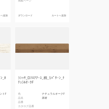
掲載ページ
トへ追加
ダウンロード
カートへ追加
ﾝ_ﾎ
ﾗｼｯｻ_Dﾌﾛｱｱｰｽ_柄_1ﾊﾟﾀｰﾝ_ﾅ
ﾁｭﾗﾙｵｰｸF
ントF
色
ナチュラルオークF
品名
床材
品番
カタログ品番