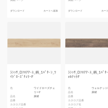
掲載ページ
掲載ページ
ダウンロード
カートへ追加
ダウンロード
カー
ﾗｼｯｻ_Dﾌﾛｱｱｰｽ_柄_1ﾊﾟﾀｰﾝ_ﾜ
ﾗｼｯｻ_Dﾌﾛｱｱｰｽ_柄_1ﾊﾟﾀｰ
ｲﾄﾞﾛｰｽﾞﾁｪﾘｰF
ｫﾙﾅｯﾄF
色
ワイドローズチェ
色
ウォルナット
リーF
品名
床材
品名
床材
品番
品番
カタログ品番
カタログ品番
カタログ名