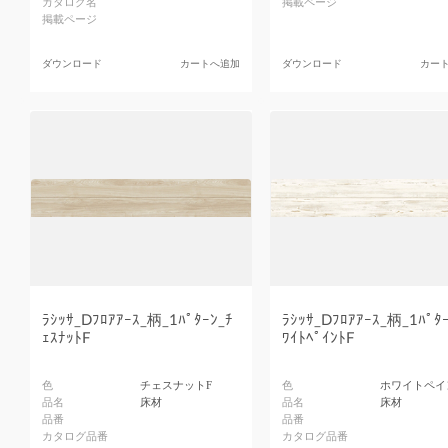
カタログ名
掲載ページ
掲載ページ
ダウンロード
カートへ追加
ダウンロード
カー
ﾗｼｯｻ_Dﾌﾛｱｱｰｽ_柄_1ﾊﾟﾀｰﾝ_ﾁ
ﾗｼｯｻ_Dﾌﾛｱｱｰｽ_柄_1ﾊﾟﾀｰ
ｪｽﾅｯﾄF
ﾜｲﾄﾍﾟｲﾝﾄF
色
チェスナットF
色
ホワイトペイ
品名
床材
品名
床材
品番
品番
カタログ品番
カタログ品番