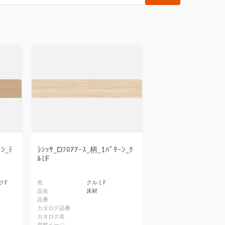
ﾝ_ﾃ
ﾗｼｯｻ_Dﾌﾛｱｱｰｽ_柄_1ﾊﾟﾀｰﾝ_ｸ
ﾙﾐF
クF
色
クルミF
品名
床材
品番
カタログ品番
カタログ名