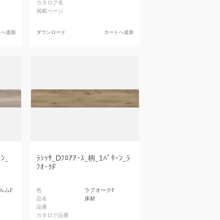
カタログ名
掲載ページ
トへ追加
ダウンロード
カートへ追加
ｰﾝ_
ﾗｼｯｻ_Dﾌﾛｱｱｰｽ_柄_1ﾊﾟﾀｰﾝ_ﾗ
ﾌｵｰｸF
ルムF
色
ラフオークF
品名
床材
品番
カタログ品番