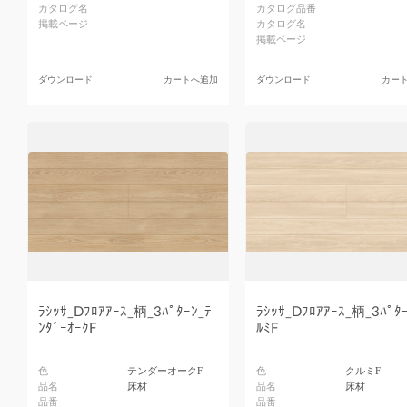
カタログ名
カタログ品番
掲載ページ
カタログ名
掲載ページ
ダウンロード
カートへ追加
ダウンロード
カー
ﾗｼｯｻ_Dﾌﾛｱｱｰｽ_柄_3ﾊﾟﾀｰﾝ_ﾃ
ﾗｼｯｻ_Dﾌﾛｱｱｰｽ_柄_3ﾊﾟﾀｰ
ﾝﾀﾞｰｵｰｸF
ﾙﾐF
色
テンダーオークF
色
クルミF
品名
床材
品名
床材
品番
品番